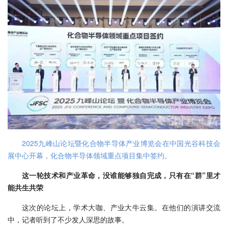
2025九峰山论坛暨化合物半导体产业博览会在中国光谷科技会
展中心开幕，化合物半导体领域重点项目集中签约。
这一轮技术和产业革命，没谁能够独自完成，只有在“群”里才
能共生共荣
这次的论坛上，学术大咖、产业大牛云集。在他们的演讲交流
中，记者听到了不少发人深思的故事。