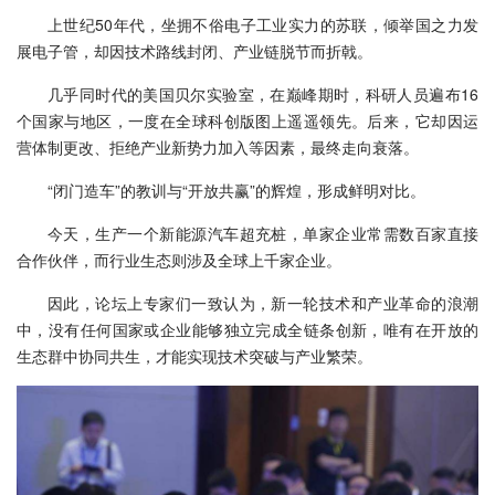
上世纪50年代，坐拥不俗电子工业实力的苏联，倾举国之力发
展电子管，却因技术路线封闭、产业链脱节而折戟。
几乎同时代的美国贝尔实验室，在巅峰期时，科研人员遍布16
个国家与地区，一度在全球科创版图上遥遥领先。后来，它却因运
营体制更改、拒绝产业新势力加入等因素，最终走向衰落。
“闭门造车”的教训与“开放共赢”的辉煌，形成鲜明对比。
今天，生产一个新能源汽车超充桩，单家企业常需数百家直接
合作伙伴，而行业生态则涉及全球上千家企业。
因此，论坛上专家们一致认为，新一轮技术和产业革命的浪潮
中，没有任何国家或企业能够独立完成全链条创新，唯有在开放的
生态群中协同共生，才能实现技术突破与产业繁荣。