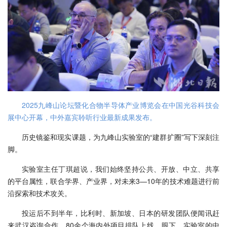
2025九峰山论坛暨化合物半导体产业博览会在中国光谷科技会
展中心开幕，中外嘉宾聆听行业最新成果发布。
历史镜鉴和现实课题，为九峰山实验室的“建群扩圈”写下深刻注
脚。
实验室主任丁琪超说，我们始终坚持公共、开放、中立、共享
的平台属性，联合学界、产业界，对未来3—10年的技术难题进行前
沿探索和技术攻关。
投运后不到半年，比利时、新加坡、日本的研发团队便闻讯赶
来武汉咨询合作，80余个海内外项目排队上线。眼下，实验室的中