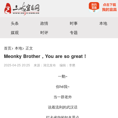
宜昌三峡融媒体中心主办
头条
政情
时事
本地
媒观
时评
专题
首页
>
本地
>
正文
Meonky Brother，You are so great！
2025-04-25 20:25
来源：湖北发布
编辑：李懋
一鹅~
你hé我~
当一群老外
说着流利的武汉话
打卡省内的知名景点