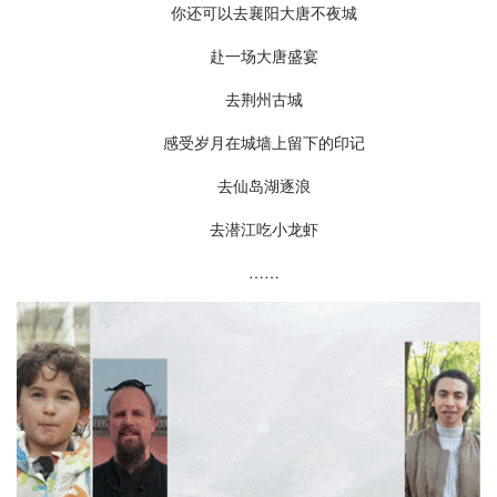
你还可以去襄阳大唐不夜城
赴一场大唐盛宴
去荆州古城
感受岁月在城墙上留下的印记
去仙岛湖逐浪
去潜江吃小龙虾
……