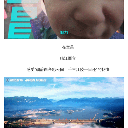
在宜昌
临江而立
感受“朝辞白帝彩云间，千里江陵一日还”的畅快