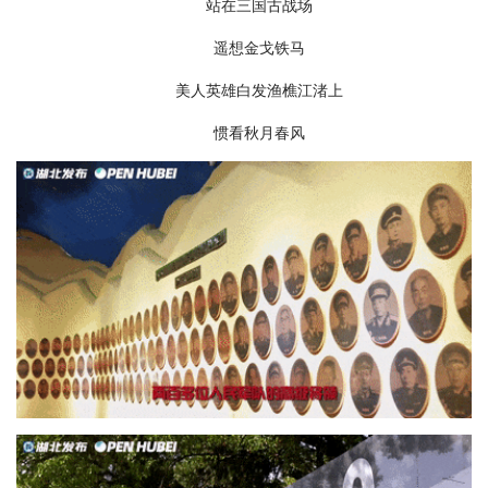
站在三国古战场
遥想金戈铁马
美人英雄白发渔樵江渚上
惯看秋月春风