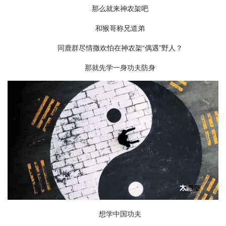
那么就来神农架吧
和猴哥称兄道弟
同鹿群尽情撒欢怕在神农架“偶遇”野人？
那就先学一身功夫防身
想学中国功夫