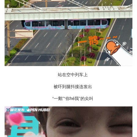
站在空中列车上
被吓到腿抖接连发出
“一鹅”“你hé我”的尖叫