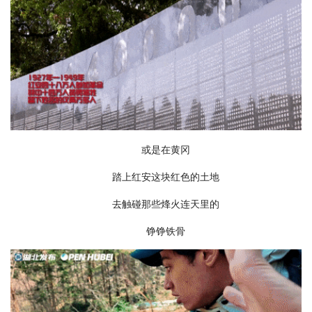
或是在黄冈
踏上红安这块红色的土地
去触碰那些烽火连天里的
铮铮铁骨