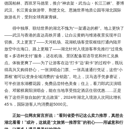
德国柏林、西班牙马德里，推介“神农架・武当山・长江三峡”、赛博
武汉、长江黄金旅游带、荆楚文化、恩施世界地质公园等湖北国际
旅游名片，受到全球商家青睐。
得中独厚、联结世界的湖北不愧为“一架通达的桥”。地上更快了
——武汉与香港的直达高铁开通，让白云黄鹤与维港夜景实现半日
切换。天上更宽了——天河机场、花湖机场客货双枢纽打通内陆开
放空中出海口。路上更顺了——湖北针对入境游客率先推行“过境免
签＋多语种支付”服务，还在机场、景区配备双语导览和外汇兑换
点。体验更爽了——为了让游客在边“打卡”边“刷卡”的过程中，既玩
得高兴又购得舒心，一张演唱会门票、一张高速通行凭证，这些“小
票根”都可以变身全域消费的“金钥匙”。吃上，汉马选手凭参赛证，
可半价游东湖樱花园，免费品尝特色美食；住上，看刀郎武汉演唱
会、邓紫棋襄阳演唱会，能在当地享受指定酒店住宿优惠……正是
有了这些开放自如的“支点政策”，2024年湖北入境游人次同比增长
45％，国际游客人均消费超5000元。
正如一位网友留言所说：“看到省委书记这么卖力推荐，真想去
湖北看看！”或许，这就是“文旅第一推荐官”的初心——用诚意和行
动，让更多人遇见最美好的湖北。