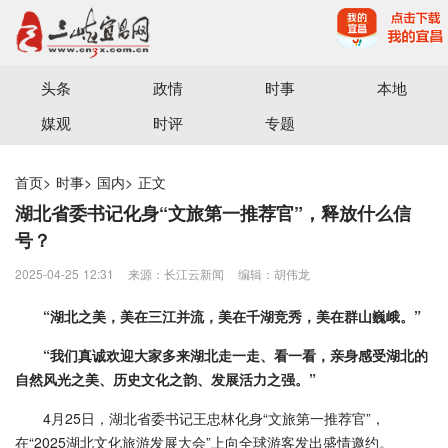
宜昌三峡融媒体中心主办
头条
政情
时事
本地
媒观
时评
专题
首页
>
时事
>
国内
>
正文
湖北省委书记化身“文旅第一推荐官”，释放什么信
号？
2025-04-25 12:31
来源：​长江云新闻
编辑：胡伟龙
“湖北之美，美在三江并流，美在千湖竞秀，美在群山巍峨。”
“我们真诚欢迎大家多来湖北走一走、看一看，亲身感受湖北的
自然风光之美、历史文化之韵、发展活力之强。”
4月25日，湖北省委书记王忠林化身“文旅第一推荐官”，
在“2025湖北文化旅游发展大会”上向全球游客发出盛情邀约。