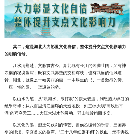
其二，这是湖北大力彰显文化自信，整体提升支点文化影响力
的明确信号。
江水润荆楚，文脉贯古今。湖北既有长江的奔腾壮阔，又有神
农架的秘境幽深；既有文武赤壁的交相辉映，也有武当的仙风道
骨。湖北，就像是一幅美丽的画、一本厚重的书、一首激昂的诗、
一座丰饶的园、一架通达的桥。
以山水为笔，从“洪湖水、浪打浪”的接天碧波，到恩施大峡谷的
绝壁奇峰；从八百里清江画廊的天造地设，到三峡大坝“高峡出平
湖”的巧夺天工……大江大湖水韵灵动、群山峻岭绚丽多姿。
以文化为墨，越王勾践剑的锋芒、曾侯乙编钟的乐音、三国赤
壁的烽烟、辛亥首义的枪声、“二十八年红旗不倒”的铁血，无不诉说