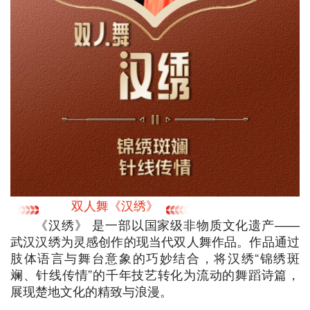
双人舞《汉绣》
《汉绣》 是一部以国家级非物质文化遗产——
武汉汉绣为灵感创作的现当代双人舞作品。作品通过
肢体语言与舞台意象的巧妙结合，将汉绣“锦绣斑
斓、针线传情”的千年技艺转化为流动的舞蹈诗篇，
展现楚地文化的精致与浪漫。