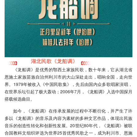
湖北民歌《龙船调》
《龙船调》是优秀的鄂西土家族民歌，数十年来，它从湖北省
恩施土家族苗族自治州利川市的大山深处走出，唱响全国，走向世
界。1979年被收入《中国民歌集》，先后由国内众多歌唱家演唱，
在世界乐坛引起了极大轰动；2006年7月，《龙船调》入选中国探月
搭载候选曲目。
如今，《龙船调》在传承发展的过程中不断衍化，并产生了许
多以《龙船调》的音乐及内容为素材的多种文艺作品，体现出民族
音乐的创造性转化和创新性发展。20世纪80年代，《龙船调》被联
合国教科文组织评选为世界25首优秀民歌之一，成为利川市、恩施