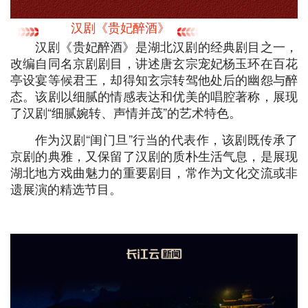
汉剧《贵妃醉酒》
汉剧《贵妃醉酒》是湖北汉剧的经典剧目之一，
改编自同名京剧剧目，讲述唐玄宗宠妃杨玉环在百花
亭设宴等候君王，却得知玄宗转驾他处后的幽怨与醉
态。该剧以细腻的情感表达和优美的唱腔著称，展现
了汉剧“细腻婉转、声情并茂”的艺术特色。
作为汉剧“闺门旦”行当的代表作，该剧既传承了
京剧的典雅，又保留了汉剧的质朴生活气息，是展现
湖北地方戏曲魅力的重要剧目，常作为文化交流或非
遗展演的精选节目。