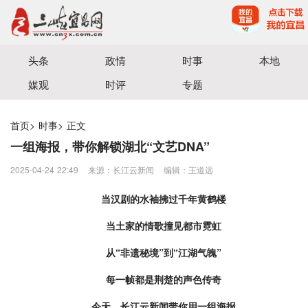
宜昌三峡融媒体中心主办
头条
政情
时事
本地
媒观
时评
专题
首页
>
时事
>
正文
一组海报，带你解锁湖北“文艺DNA”
2025-04-24 22:49
来源：长江云新闻
编辑：王道远
当汉剧的水袖拂过千年黄鹤楼
当土家的情歌撞见都市霓虹
从“非遗秘境”到“江湖气魄”
每一帧都是荆楚的声色传奇
今天，长江云新闻带你用一组海报