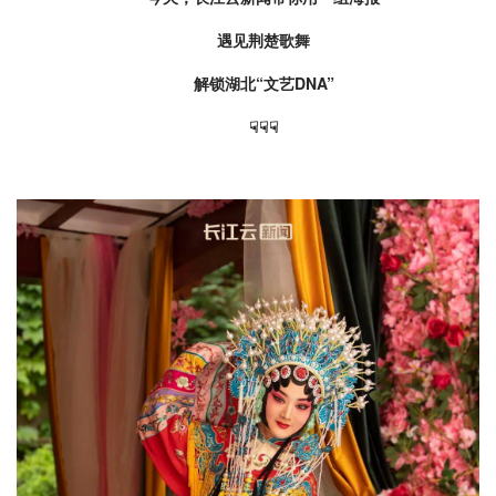
遇见荆楚歌舞
解锁湖北“文艺DNA”
☟☟☟