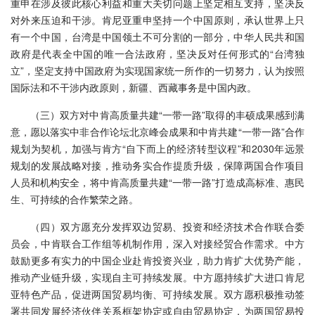
重申在涉及彼此核心利益和重大关切问题上坚定相互支持，坚决反
对外来压迫和干涉。肯尼亚重申坚持一个中国原则，承认世界上只
有一个中国，台湾是中国领土不可分割的一部分，中华人民共和国
政府是代表全中国的唯一合法政府，坚决反对任何形式的“台湾独
立”，坚定支持中国政府为实现国家统一所作的一切努力，认为按照
国际法和不干涉内政原则，新疆、西藏事务是中国内政。
（三）双方对中肯高质量共建“一带一路”取得的丰硕成果感到满
意，愿以落实中非合作论坛北京峰会成果和中肯共建“一带一路”合作
规划为契机，加强与肯方“自下而上的经济转型议程”和2030年远景
规划的发展战略对接，推动务实合作提质升级，保障两国合作项目
人员和机构安全，将中肯高质量共建“一带一路”打造成高标准、惠民
生、可持续的合作繁荣之路。
（四）双方愿充分发挥双边贸易、投资和经济技术合作联合委
员会，中肯联合工作组等机制作用，深入对接经贸合作需求。中方
鼓励更多有实力的中国企业赴肯投资兴业，助力肯扩大优势产能，
推动产业链升级，实现自主可持续发展。中方愿持续扩大进口肯尼
亚特色产品，促进两国贸易均衡、可持续发展。双方愿积极推动签
署共同发展经济伙伴关系框架协定或自由贸易协定，为两国贸易投