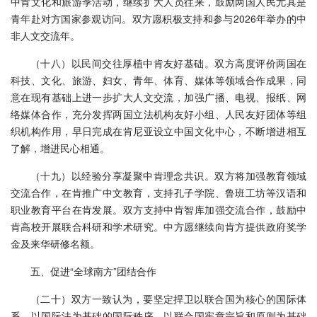
中肯文化和旅游季活动，继续扩大人员往来，鼓励两国人民尤其是
青年赴对方国家参观访问。双方愿积极支持和参与2026年举办的中
非人文交流年。
（十八）以民间交往厚植中肯友好基础。双方高度评价两国在
科技、文化、旅游、妇女、青年、体育、媒体等领域合作成果，同
意在现有基础上进一步扩大人文交流，加强广播、电视、报纸、网
络媒体合作，充分发挥两国立法机构友好小组、人民友好团体等组
织机构作用，早日完成在肯尼亚设立中国文化中心，不断增进相互
了解，增进民心相通。
（十九）以经验分享凝聚中肯理念共识。双方将加强教育领域
交流合作，在肯推广中文教育，支持孔子学院、鲁班工坊等汉语和
职业教育平台在肯发展。双方支持中肯智库加强交流合作，鼓励中
肯高校开展联合科研和学术研究。中方愿继续向肯方提供政府奖学
金及来华研修名额。
五、促进“全球南方”团结合作
（二十）双方一致认为，要坚定捍卫以联合国为核心的国际体
系、以国际法为基础的国际秩序、以联合国宪章宗旨和原则为基础