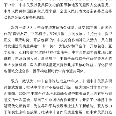
下中肯、中非关系以及共同关心的国际和地区问题深入交换意见。
中华人民共和国国务院总理李强、全国人民代表大会常务委员会委
员长赵乐际会见鲁托总统。
双方一致认为，中肯传统友谊历久弥坚。建交62年来，两国合
作为“真诚友好、平等相待，互利共赢、共同发展，主持公道、捍卫
正义，顺应时势、开放包容”的中非友好合作精神注入活力，又在新
时代通过高质量共建“一带一路”，为弘扬“和平合作、开放包容、互
学互鉴、互利共赢”的丝路精神作出表率。中肯合作助力彼此现代化
进程，惠及两国人民。新形势下，中肯全面战略合作伙伴关系面临
重大发展机遇，双方将继续坚定支持彼此捍卫核心利益，深化拓展
各领域交流合作，携手构建新时代中肯命运共同体。
双方一致认为，中非合作论坛成立25年来，引领中非关系实现
跨越式发展，推动中非合作不断提质升级，成为国际对非合作的一
面旗帜。2024年中非合作论坛北京峰会是中非关系史上具有里程碑
意义的一次盛会，擘画了中非团结合作新蓝图，开启了中非携手推
进现代化新篇章，为世界和平与发展事业注入了新动能。双方致力
于落实北京峰会成果，推动中非合作高质量发展，把中肯关系打造