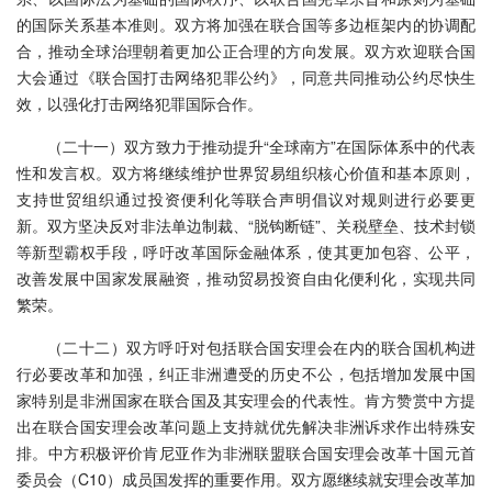
的国际关系基本准则。双方将加强在联合国等多边框架内的协调配
合，推动全球治理朝着更加公正合理的方向发展。双方欢迎联合国
大会通过《联合国打击网络犯罪公约》，同意共同推动公约尽快生
效，以强化打击网络犯罪国际合作。
（二十一）双方致力于推动提升“全球南方”在国际体系中的代表
性和发言权。双方将继续维护世界贸易组织核心价值和基本原则，
支持世贸组织通过投资便利化等联合声明倡议对规则进行必要更
新。双方坚决反对非法单边制裁、“脱钩断链”、关税壁垒、技术封锁
等新型霸权手段，呼吁改革国际金融体系，使其更加包容、公平，
改善发展中国家发展融资，推动贸易投资自由化便利化，实现共同
繁荣。
（二十二）双方呼吁对包括联合国安理会在内的联合国机构进
行必要改革和加强，纠正非洲遭受的历史不公，包括增加发展中国
家特别是非洲国家在联合国及其安理会的代表性。肯方赞赏中方提
出在联合国安理会改革问题上支持就优先解决非洲诉求作出特殊安
排。中方积极评价肯尼亚作为非洲联盟联合国安理会改革十国元首
委员会（C10）成员国发挥的重要作用。双方愿继续就安理会改革加