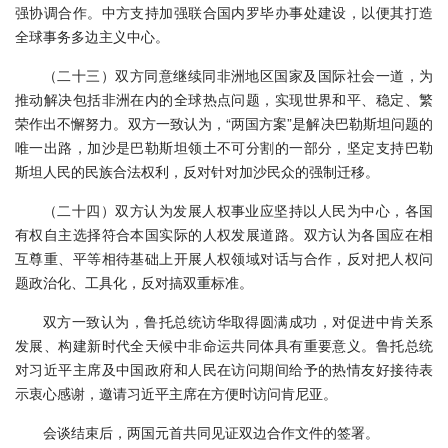
强协调合作。中方支持加强联合国内罗毕办事处建设，以便其打造
全球事务多边主义中心。
（二十三）双方同意继续同非洲地区国家及国际社会一道，为
推动解决包括非洲在内的全球热点问题，实现世界和平、稳定、繁
荣作出不懈努力。双方一致认为，“两国方案”是解决巴勒斯坦问题的
唯一出路，加沙是巴勒斯坦领土不可分割的一部分，坚定支持巴勒
斯坦人民的民族合法权利，反对针对加沙民众的强制迁移。
（二十四）双方认为发展人权事业应坚持以人民为中心，各国
有权自主选择符合本国实际的人权发展道路。双方认为各国应在相
互尊重、平等相待基础上开展人权领域对话与合作，反对把人权问
题政治化、工具化，反对搞双重标准。
双方一致认为，鲁托总统访华取得圆满成功，对促进中肯关系
发展、构建新时代全天候中非命运共同体具有重要意义。鲁托总统
对习近平主席及中国政府和人民在访问期间给予的热情友好接待表
示衷心感谢，邀请习近平主席在方便时访问肯尼亚。
会谈结束后，两国元首共同见证双边合作文件的签署。