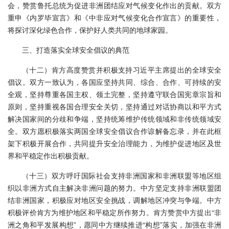
会，赞赏鲁托总统为促进非洲团结应对气候变化作出的贡献。双方
重申《内罗毕宣言》和《中非应对气候变化合作宣言》的重要性，
将探讨深化绿色合作，保护好人类共同的地球家园。
三、打造落实全球安全倡议的典范
（十二）肯方高度赞赏并积极支持习近平主席提出的全球安全
倡议。双方一致认为，各国应坚持共同、综合、合作、可持续的安
全观，坚持尊重各国主权、领土完整，坚持遵守联合国宪章宗旨和
原则，坚持重视各国合理安全关切，坚持通过对话协商以和平方式
解决国家间的分歧和争端，坚持统筹维护传统领域和非传统领域安
全。双方愿积极落实两国全球安全倡议合作谅解备忘录，并在此框
架下积极开展合作，共同提升安全治理能力，为维护促进地区及世
界和平稳定作出积极贡献。
（十三）双方呼吁国际社会支持非洲国家和非洲联盟等地区组
织以非洲方式自主解决非洲问题的努力。中方坚定支持非洲联盟团
结非洲国家，积极应对地区安全挑战，调解地区冲突与争端。中方
积极评价肯方为维护地区和平稳定所作努力。肯方赞赏中方提出“非
洲之角和平发展构想”，愿同中方继续推进“构想”落实，加强在非洲