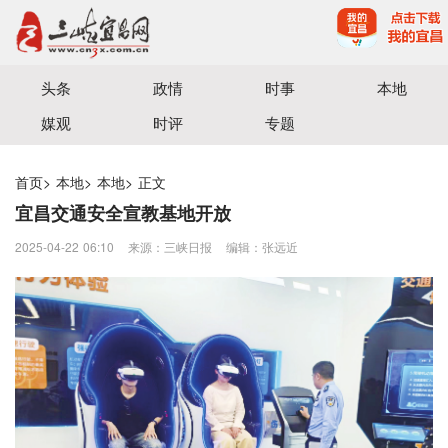
宜昌三峡融媒体中心主办
头条
政情
时事
本地
媒观
时评
专题
首页
>
本地
>
本地
>
正文
宜昌交通安全宣教基地开放
2025-04-22 06:10
来源：三峡日报
编辑：张远近