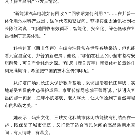
入了解宜昌的产业发展情况。
“新能源汽车电池如何回收？”“回收后如何利用？”……在邦普一
体化电池材料产业园，媒体代表频繁提问。菲律宾亚太通讯社副社
长陈红玲说，“电池回收有效循环，智能化、安全化、绿色低碳在宜
昌得到了完美体现。”
科特迪瓦《西非华声》主编金浩经常在世界各地采访，但也能
看到宜昌宜化、邦普的新进展，他说，“哪怕在社区的小超市都有安
琪酵母，可见产业触角之深。”印尼《鹿见寰宇》新媒体社长章维佳
则充满期待，希望把中国的技术宣传到印尼。”
从灯塔广场到长江大保护教育基地，采访团沿着长江岸线，实
地感受宜昌的生态保护成果。泰亚传媒网总编王菁野说，“从进入宜
昌的那一刻起，江畔小孩嬉戏、老人聊天，让人体验到了自然与城
市的和谐之美。”
她表示，码头文化、三峡文化和城市休闲功能被有机结合在一
起，既保留了城市记忆，又打造了适合市民休闲的高品质亲水空
间，有人情味、有温度。