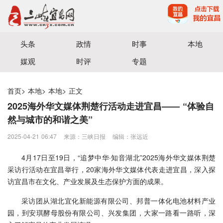
宜昌三峡融媒体中心主办
头条
政情
时事
本地
媒观
时评
专题
首页
>
本地
>
本地
>
正文
2025海外华文媒体荆楚行活动走进宜昌—— “体验自
然与城市的和谐之美”
2025-04-21 06:47
来源：三峡日报
编辑：张远近
4月17日至19日，“追梦中华·知音湖北”2025海外华文媒体荆楚
采访行活动在宜昌举行，20家海外华文媒体代表走进宜昌，深入探
访宜昌市在文化、产业发展及生态保护方面的成果。
采访团从湖北宜化新能源有限公司、邦普一体化电池材料产业
园，到安琪酵母股份有限公司、兴发集团，大家一路看一路听，深