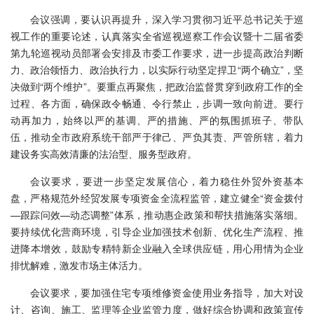
会议强调，要认识再提升，深入学习贯彻习近平总书记关于巡
视工作的重要论述，认真落实全省巡视巡察工作会议暨十二届省委
第九轮巡视动员部署会安排及市委工作要求，进一步提高政治判断
力、政治领悟力、政治执行力，以实际行动坚定捍卫“两个确立”，坚
决做到“两个维护”。要重点再聚焦，把政治监督贯穿到政府工作的全
过程、各方面，确保政令畅通、令行禁止，步调一致向前进。要行
动再加力，始终以严的基调、严的措施、严的氛围抓班子、带队
伍，推动全市政府系统干部严于律己、严负其责、严管所辖，着力
建设务实高效清廉的法治型、服务型政府。
会议要求，要进一步坚定发展信心，着力稳住外贸外资基本
盘，严格规范外经贸发展专项资金全流程监管，建立健全“资金拨付
—跟踪问效—动态调整”体系，推动惠企政策和帮扶措施落实落细。
要持续优化营商环境，引导企业加强技术创新、优化生产流程、推
进降本增效，鼓励专精特新企业融入全球供应链，用心用情为企业
排忧解难，激发市场主体活力。
会议要求，要加强住宅专项维修资金使用业务指导，加大对设
计、咨询、施工、监理等企业监管力度，做好综合协调和政策宣传