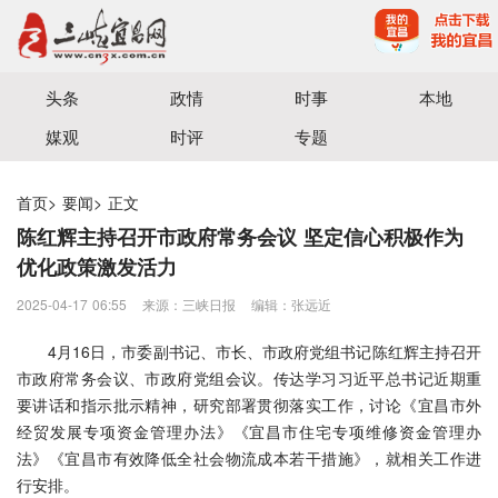
宜昌三峡融媒体中心主办
头条
政情
时事
本地
媒观
时评
专题
首页
>
要闻
>
正文
陈红辉主持召开市政府常务会议 坚定信心积极作为
优化政策激发活力
2025-04-17 06:55
来源：三峡日报
编辑：张远近
4月16日，市委副书记、市长、市政府党组书记陈红辉主持召开
市政府常务会议、市政府党组会议。传达学习习近平总书记近期重
要讲话和指示批示精神，研究部署贯彻落实工作，讨论《宜昌市外
经贸发展专项资金管理办法》《宜昌市住宅专项维修资金管理办
法》《宜昌市有效降低全社会物流成本若干措施》，就相关工作进
行安排。