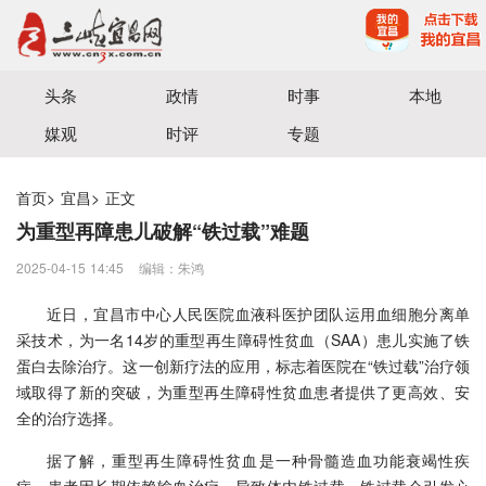
宜昌三峡融媒体中心主办
头条
政情
时事
本地
媒观
时评
专题
首页
>
宜昌
>
正文
为重型再障患儿破解“铁过载”难题
2025-04-15 14:45
编辑：朱鸿
近日，宜昌市中心人民医院血液科医护团队运用血细胞分离单
采技术，为一名14岁的重型再生障碍性贫血（SAA）患儿实施了铁
蛋白去除治疗。
这一创新疗法的应用，标志着医院在“铁过载”治疗领
域取得了新的突破，为重型再生障碍性贫血患者提供了更高效、安
全的治疗选择。
据了解，重型再生障碍性贫血是一种骨髓造血功能衰竭性疾