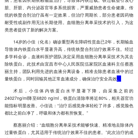
病，患者因长期依赖输血治疗，导致体内铁过载。铁过载会引发心
脏、肝脏、内分泌器官等多系统损害，严重威胁患者生命健康。传
统的铁螯合剂治疗虽有一定效果，但治疗周期长，部分患者因药物
耐受性或副作用无法长期使用。血细胞分离单采技术的引入，为这
类患者提供了新的解决方案。
14岁的小佳（化名）确诊重型再生障碍性贫血已2年，长期输血
导致体内铁蛋白水平显著升高，传统铁螯合剂治疗效果不佳。经过
多学科会诊，血液科医护团队决定采用血细胞分离单采技术为其去
除铁蛋白。此技术由宜昌市中心人民医院伍家院区血液科主任蔡惠
丽主持，团队利用先进的血液分离设备，精准去除患者血液中的过
量铁蛋白，同时回输其他正常血液成分，确保治疗安全高效
。
术后，小佳体内铁蛋白水平显著下降，由采集之前的
24027ng/ml降至6820 ng/ml，铁蛋白清除率将近80%，相关器官功
能指标明显改善。小佳说：“治疗后感觉身体轻松了许多，感觉脸色
都比之前白净了，呼吸和体力都有所恢复。
”
蔡惠丽介绍：“血细胞分离单采技术能够快速、精准地去除体内
过量铁蛋白，尤其适用于传统治疗效果不佳的患者。”此次治疗的成