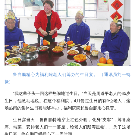
鲁自鹏精心为福利院老人们筹办的生日宴。 （通讯员刘一鸣
摄）
“我这辈子头一回这样热闹地过生日。”当天是周道平老人的65岁
生日，他激动地说。在这个福利院，4月份过生日的有9位老人，这
场热闹的集体生日宴能够举办，福利院院长鲁自鹏用心良苦。
生日宴当天，鲁自鹏特地穿上红色外套，化身“支客”，筹备桌
席、端菜、安排老人们一一落座，给老人们戴寿星帽……为了这场
生日宴，鲁自鹏已经操心了一周时间。