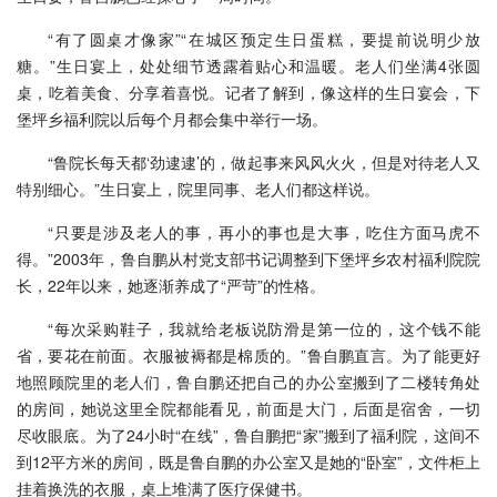
“有了圆桌才像家”“在城区预定生日蛋糕，要提前说明少放
糖。”生日宴上，处处细节透露着贴心和温暖。老人们坐满4张圆
桌，吃着美食、分享着喜悦。记者了解到，像这样的生日宴会，下
堡坪乡福利院以后每个月都会集中举行一场。
“鲁院长每天都‘劲逮逮’的，做起事来风风火火，但是对待老人又
特别细心。”生日宴上，院里同事、老人们都这样说。
“只要是涉及老人的事，再小的事也是大事，吃住方面马虎不
得。”2003年，鲁自鹏从村党支部书记调整到下堡坪乡农村福利院院
长，22年以来，她逐渐养成了“严苛”的性格。
“每次采购鞋子，我就给老板说防滑是第一位的，这个钱不能
省，要花在前面。衣服被褥都是棉质的。”鲁自鹏直言。为了能更好
地照顾院里的老人们，鲁自鹏还把自己的办公室搬到了二楼转角处
的房间，她说这里全院都能看见，前面是大门，后面是宿舍，一切
尽收眼底。为了24小时“在线”，鲁自鹏把“家”搬到了福利院，这间不
到12平方米的房间，既是鲁自鹏的办公室又是她的“卧室”，文件柜上
挂着换洗的衣服，桌上堆满了医疗保健书。