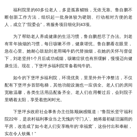
福利院里的60多位老人，多是孤寡鳏独，无依无靠。鲁自鹏不
断创新工作方法，组织起一批身体较为硬朗、行动相对方便的老
人，成立了“院委会”，将服务项目细化到43项。
为了帮助老人养成健康的生活习惯，鲁自鹏想尽了办法。刘老
有常年抽烟的习惯，每日咳嗽不停，健康堪忧。鲁自鹏看在眼里，
急在心里。她耐心鼓励刘老用喝牛奶代替抽烟，在她的关怀与督促
下，刘老坚持1个月后成功戒烟，咳嗽症状也有所缓解，慢慢迈向健
康生活。现在，下堡坪乡福利院常备着纯牛奶。
如今的下堡坪乡福利院，环境优美，里里外外干净整洁，不仅
配有下堡坪乡首部电梯，其他功能设施也一应俱全。老人们的房间
宽敞温馨，各类生活用品配备齐全。老人们在用餐过后，会到院子
里晒着太阳，享受着悠闲时光。
下堡坪乡政府社会事务办主任陈顺娴感慨道：“鲁院长坚守福利
院22年，是农村福利事业当之无愧的‘守门人’。她将最初破旧漏雨的
平房，改造成了如今老人们安享晚年的‘幸福窝’，这份付出和奉献，
实在令人钦佩！”