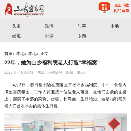
宜昌三峡融媒体中心主办
头条
政情
时事
本地
媒观
时评
专题
首页
>
本地
>
本地
>
正文
22年，她为山乡福利院老人打造“幸福窝”
2025-04-15 06:08
来源：三峡日报
编辑：张远近
4月8日，春日暖阳洒在夷陵区下堡坪乡福利院。中午，食堂内
满屋喜庆氛围，工作人员迎接一位位老人落座，在他们面前的圆桌
上，摆满了丰盛的菜肴、蛋糕、长寿面、生日蜡烛。这是福利院为
老人们首次举办的集体生日宴。