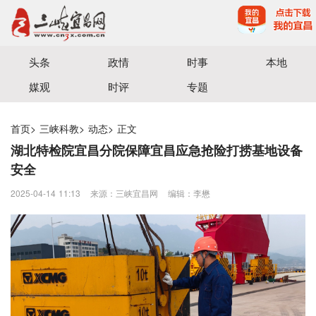
宜昌三峡融媒体中心主办
头条
政情
时事
本地
媒观
时评
专题
首页
>
三峡科教
>
动态
>
正文
湖北特检院宜昌分院保障宜昌应急抢险打捞基地设备
安全
2025-04-14 11:13
来源：三峡宜昌网
编辑：李懋