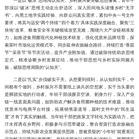
一是以“破冰”思维闯认知关。乡村振兴要突破思想藩篱，青年干
部须以“破冰”思维主动走出舒适区，深入田间地头读懂乡村“无字
书”，向黑土地学实践经验、向群众问真实需求，紧扣中央一号文件
要求，将其与远安“两个持续”“四个着力”具体实践深度融合。聚焦“三
块地”改革、粮食安全等关键领域攻坚克难，围绕六大产业链精准发
力，如推进食用菌现代化种植技术研发，强化优质米品牌培育，探
索茶叶市场化运营模式等。同步延伸农旅融合路径，持续打造“香菇
节”“采茶节”等节庆活动，提升产业附加值。通过破除传统助农思维
定式，精准诊断乡村发展症结，推动干部思想与乡村实际同频共
振，破除思维局限的“认知关”。
二是以“扎实”步伐破实干关。从想要到得到，从认知到实干，中
间都有个做到，乡村振兴不需要纸上谈兵的空想家，实干当头要的
是脚踏实地的行动者。年轻干部须摒弃空谈、躬身力行，深入产业
链一线直面真问题，如协助农户解决食用菌种植的技术难题，推动
优质米与电商平台对接，拓展销售渠道等，届时文件中的“民生温
度”才有了真实的触感。当年轻干部把政策文字转化为实践动力，把
汗水挥洒在乡野间，积极参与示范带建设，整合资源打造农旅融合
示范点，持续为新农业发展提供思路，曾被质疑的“小年轻”就逐渐沉
淀为解决问题的“老师傅”。年轻干部当以“积跬步”的恒心，把脚踏实