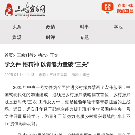
宜昌三峡融媒体中心主办
头条
政情
时事
本地
媒观
时评
专题
首页
>
三峡科教
>
动态
>
正文
学文件 悟精神 以青春力量破“三关”
2025-04-14 11:13
来源：三峡宜昌网
编辑：李懋
2025年中央一号文件为全面推进乡村振兴擘画了宏伟蓝图，中
国式现代化的加速建成，必须把乡村振兴战略摆在首位，乡村振兴
既是新时代“三农”工作总方针，更是检验年轻干部青春担当的主战
场。近日，远安县年轻干部综合能力提升班47名学员围绕中央一号
文件开展系统学习，为青年干部努力克服乡村振兴领域的“水土不
服”提供澎湃动能。