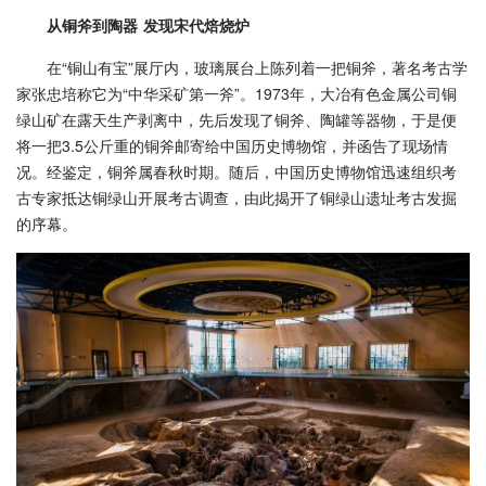
从铜斧到陶器 发现宋代焙烧炉
在“铜山有宝”展厅内，玻璃展台上陈列着一把铜斧，著名考古学
家张忠培称它为“中华采矿第一斧”。1973年，大冶有色金属公司铜
绿山矿在露天生产剥离中，先后发现了铜斧、陶罐等器物，于是便
将一把3.5公斤重的铜斧邮寄给中国历史博物馆，并函告了现场情
况。经鉴定，铜斧属春秋时期。随后，中国历史博物馆迅速组织考
古专家抵达铜绿山开展考古调查，由此揭开了铜绿山遗址考古发掘
的序幕。