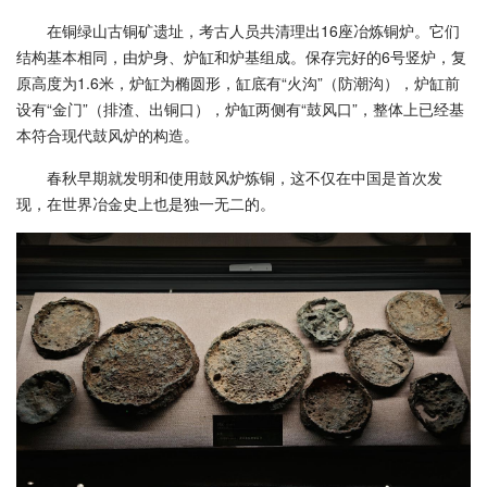
在铜绿山古铜矿遗址，考古人员共清理出16座冶炼铜炉。它们
结构基本相同，由炉身、炉缸和炉基组成。保存完好的6号竖炉，复
原高度为1.6米，炉缸为椭圆形，缸底有“火沟”（防潮沟），炉缸前
设有“金门”（排渣、出铜口），炉缸两侧有“鼓风口”，整体上已经基
本符合现代鼓风炉的构造。
春秋早期就发明和使用鼓风炉炼铜，这不仅在中国是首次发
现，在世界冶金史上也是独一无二的。