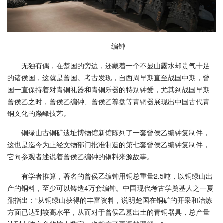
编钟
无独有偶，在楚国的旁边，还藏着一个不显山露水却贵气十足
的诸侯国，这就是曾国。考古发现，自西周早期直至战国中期，曾
国一直保持着对青铜礼器和青铜乐器的特别钟爱，尤其到战国早期
曾侯乙之时，曾侯乙编钟、曾侯乙尊盘等青铜器展现出中国古代青
铜文化的巅峰技艺。
铜绿山古铜矿遗址博物馆新馆陈列了一套曾侯乙编钟复制件，
这也是迄今为止经文物部门批准制造的第七套曾侯乙编钟复制件，
它向参观者述说着曾侯乙编钟的铜料来源故事。
有学者推算，著名的曾侯乙编钟用铜总重量2.5吨，以铜绿山出
产的铜料，至少可以铸造4万套编钟。中国现代考古学奠基人之一夏
鼐指出：“从铜绿山获得的丰富资料，说明楚国在铜矿的开采和冶炼
方面已达到较高水平，从而对于曾侯乙墓出土的青铜器具，总产量