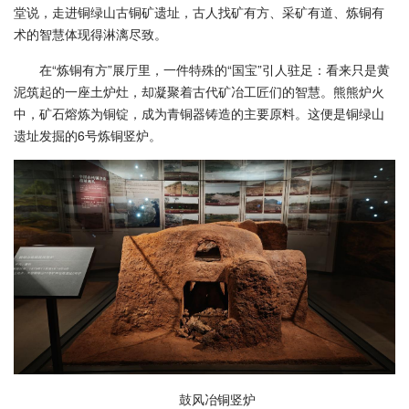
堂说，走进铜绿山古铜矿遗址，古人找矿有方、采矿有道、炼铜有
术的智慧体现得淋漓尽致。
在“炼铜有方”展厅里，一件特殊的“国宝”引人驻足：看来只是黄
泥筑起的一座土炉灶，却凝聚着古代矿冶工匠们的智慧。熊熊炉火
中，矿石熔炼为铜锭，成为青铜器铸造的主要原料。这便是铜绿山
遗址发掘的6号炼铜竖炉。
鼓风冶铜竖炉