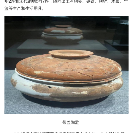
炉2座和宋代铜地炉17座，随同出土有铜斧、铜锛、铁铲、木瓢、竹
篮等生产和生活用具。
带盖陶盂