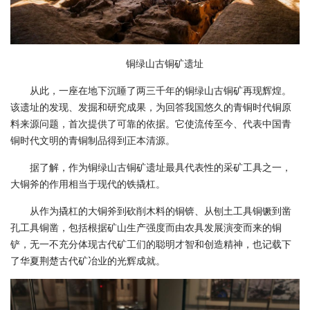
铜绿山古铜矿遗址
从此，一座在地下沉睡了两三千年的铜绿山古铜矿再现辉煌。
该遗址的发现、发掘和研究成果，为回答我国悠久的青铜时代铜原
料来源问题，首次提供了可靠的依据。它使流传至今、代表中国青
铜时代文明的青铜制品得到正本清源。
据了解，作为铜绿山古铜矿遗址最具代表性的采矿工具之一，
大铜斧的作用相当于现代的铁撬杠。
从作为撬杠的大铜斧到砍削木料的铜锛、从刨土工具铜镢到凿
孔工具铜凿，包括根据矿山生产强度而由农具发展演变而来的铜
铲，无一不充分体现古代矿工们的聪明才智和创造精神，也记载下
了华夏荆楚古代矿冶业的光辉成就。