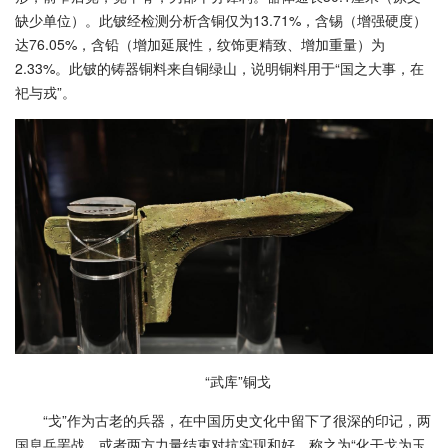
缺少单位）。此铍经检测分析含铜仅为13.71%，含锡（增强硬度）
达76.05%，含铅（增加延展性，纹饰更精致、增加重量）为
2.33%。此铍的铸器铜料来自铜绿山，说明铜料用于“国之大事，在
祀与戎”。
“武库”铜戈
“戈”作为古老的兵器，在中国历史文化中留下了很深的印记，两
国息兵罢战，或者两方力量结束对抗实现和好，称之为“化干戈为玉