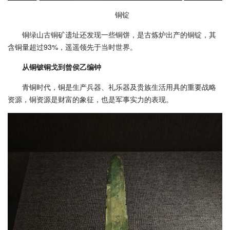
铜锭
铜绿山古铜矿遗址还发现一些铜饼，是古炼炉出产的铜锭，其
含铜量超过93%，遥遥领先于当时世界。
从铜铍铜戈到曾侯乙编钟
青铜时代，铜是生产兵器、礼乐器及贵族生活用具的重要战略
资源，铜资源是财富的象征，也是军事实力的表现。