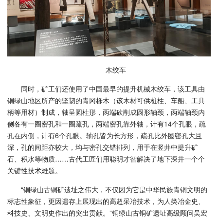
木绞车
同时，矿工们还使用了中国最早的提升机械木绞车，该工具由
铜绿山地区所产的坚韧的青冈栎木（该木材可供桩柱、车船、工具
柄等用材）制成，轴呈圆柱形，两端砍削成圆形轴颈，两端轴颈内
侧各有一圈密孔和一圈疏孔，两端密孔靠外轴，计有14个孔眼，疏
孔在内侧，计有6个孔眼。轴孔皆为长方形，疏孔比外圈密孔大且
深，孔的间距亦较大，均与密孔交错排列，用于在竖井中提升矿
石、积水等物质……古代工匠们用聪明才智解决了地下深井一个个
关键性技术难题。
“铜绿山古铜矿遗址之伟大，不仅因为它是中华民族青铜文明的
标志性象征，更因遗存上展现出的高超采冶技术，为人类冶金史、
科技史、文明史作出的突出贡献。”铜绿山古铜矿遗址高级顾问吴宏