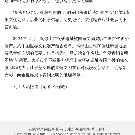
达到十吨之多的惊人数字，也就有了更深的理解。”
“炉火照天地，红星乱紫烟”。铜绿山古铜矿遗址作为长江流域青
铜文化之源，承载的科学信息、历史记忆、文化精神和社会认同不
言而喻。
2024年12月，铜绿山古铜矿遗址被国家文物局以中国古代矿冶
遗产列入中国世界文化遗产预备名单。铜绿山古铜矿遗址申遗既是
传承青铜文明的需要，也是擦亮“世界矿冶文化名城、华夏青铜文明
圣地”的需要。大冶市将不断提升铜绿山古铜矿遗址在国内外的知名
度和影响力，让底蕴深厚的青铜文明在新时代焕发新活力、绽放新
光彩，向全世界展示青铜文明的璀璨华章。
云上大冶报道（记者 石程曦）
三峡宜昌网版权所有，未经书面授权禁止使用
Copyright © 2006-2025 www.cn3x.com.cn All Rights Reserved.