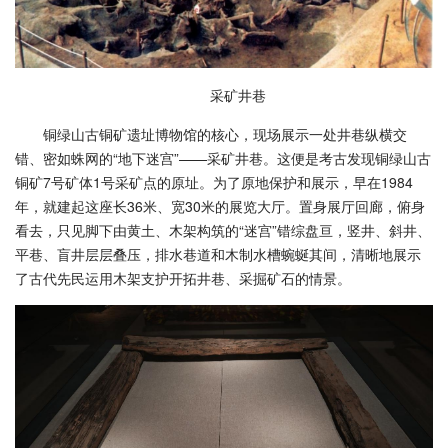
采矿井巷
铜绿山古铜矿遗址博物馆的核心，现场展示一处井巷纵横交
错、密如蛛网的“地下迷宫”——采矿井巷。这便是考古发现铜绿山古
铜矿7号矿体1号采矿点的原址。为了原地保护和展示，早在1984
年，就建起这座长36米、宽30米的展览大厅。置身展厅回廊，俯身
看去，只见脚下由黄土、木架构筑的“迷宫”错综盘亘，竖井、斜井、
平巷、盲井层层叠压，排水巷道和木制水槽蜿蜒其间，清晰地展示
了古代先民运用木架支护开拓井巷、采掘矿石的情景。