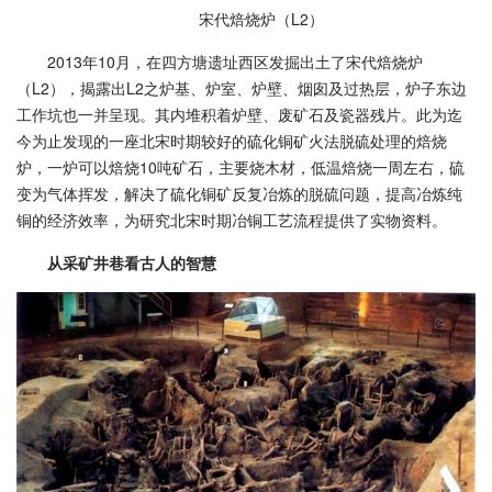
宋代焙烧炉（L2）
2013年10月，在四方塘遗址西区发掘出土了宋代焙烧炉
（L2），揭露出L2之炉基、炉室、炉壁、烟囱及过热层，炉子东边
工作坑也一并呈现。其内堆积着炉壁、废矿石及瓷器残片。此为迄
今为止发现的一座北宋时期较好的硫化铜矿火法脱硫处理的焙烧
炉，一炉可以焙烧10吨矿石，主要烧木材，低温焙烧一周左右，硫
变为气体挥发，解决了硫化铜矿反复冶炼的脱硫问题，提高冶炼纯
铜的经济效率，为研究北宋时期冶铜工艺流程提供了实物资料。
从采矿井巷看古人的智慧