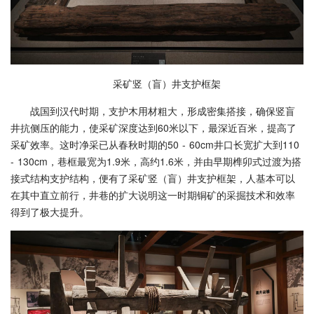
采矿竖（盲）井支护框架
战国到汉代时期，支护木用材粗大，形成密集搭接，确保竖盲
井抗侧压的能力，使采矿深度达到60米以下，最深近百米，提高了
采矿效率。这时净采已从春秋时期的50 - 60cm井口长宽扩大到110
- 130cm，巷框最宽为1.9米，高约1.6米，并由早期榫卯式过渡为搭
接式结构支护结构，便有了采矿竖（盲）井支护框架，人基本可以
在其中直立前行，井巷的扩大说明这一时期铜矿的采掘技术和效率
得到了极大提升。