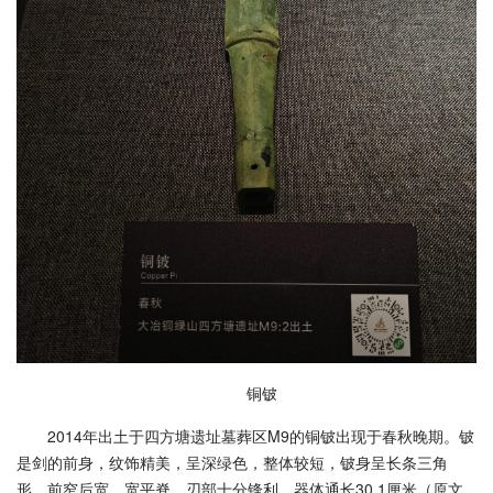
铜铍
2014年出土于四方塘遗址墓葬区M9的铜铍出现于春秋晚期。铍
是剑的前身，纹饰精美，呈深绿色，整体较短，铍身呈长条三角
形，前窄后宽，宽平脊，刃部十分锋利。器体通长30.1厘米（原文