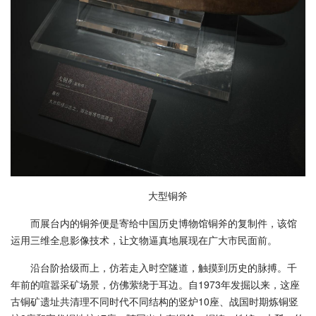
大型铜斧
而展台内的铜斧便是寄给中国历史博物馆铜斧的复制件，该馆
运用三维全息影像技术，让文物逼真地展现在广大市民面前。
沿台阶拾级而上，仿若走入时空隧道，触摸到历史的脉搏。千
年前的喧嚣采矿场景，仿佛萦绕于耳边。自1973年发掘以来，这座
古铜矿遗址共清理不同时代不同结构的竖炉10座、战国时期炼铜竖