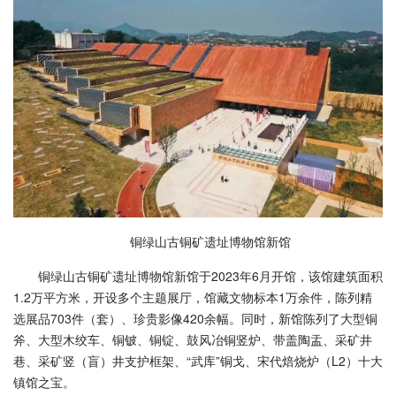
铜绿山古铜矿遗址博物馆新馆
铜绿山古铜矿遗址博物馆新馆于2023年6月开馆，该馆建筑面积
1.2万平方米，开设多个主题展厅，馆藏文物标本1万余件，陈列精
选展品703件（套）、珍贵影像420余幅。同时，新馆陈列了大型铜
斧、大型木绞车、铜铍、铜锭、鼓风冶铜竖炉、带盖陶盂、采矿井
巷、采矿竖（盲）井支护框架、“武库”铜戈、宋代焙烧炉（L2）十大
镇馆之宝。