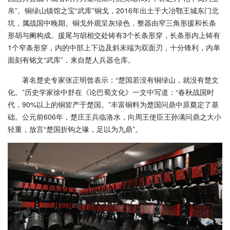
帛”。铜绿山镇馆之宝“武库”铜戈，2016年出土于大冶鄂王城东门北
坑，属战国中晚期。铜戈外观呈灰绿色，整器由窄三角形援和长条
形胡与阑构成。援尾与胡相交处铸有3个长条形穿，长条形内上铸有
1个窄条形穿，内的中部上下边及斜末端为双面刃，十分锋利，内单
面刻有铭文“武库”，来自楚人兵器仓库。
著名楚史专家张正明曾表示：“楚国若没有铜绿山，就没有楚文
化。”历史学家徐中舒在《论巴蜀文化》一文中写道：“春秋战国时
代，90%以上的铜皆产于楚国。”丰富铜料为楚国问鼎中原奠定了基
础。公元前606年，楚庄王兵临洛水，向周王使臣王孙满问鼎之大小
轻重，放言“楚国折钩之喙，足以为九鼎”。