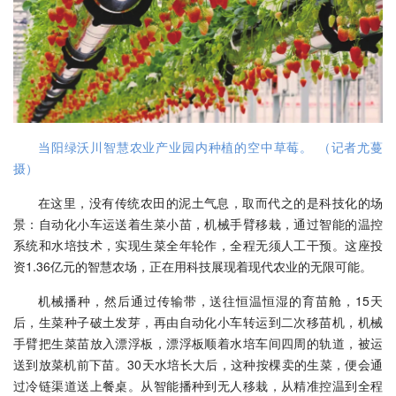
当阳绿沃川智慧农业产业园内种植的空中草莓。 （记者尤蔓
摄）
在这里，没有传统农田的泥土气息，取而代之的是科技化的场
景：自动化小车运送着生菜小苗，机械手臂移栽，通过智能的温控
系统和水培技术，实现生菜全年轮作，全程无须人工干预。这座投
资1.36亿元的智慧农场，正在用科技展现着现代农业的无限可能。
机械播种，然后通过传输带，送往恒温恒湿的育苗舱，15天
后，生菜种子破土发芽，再由自动化小车转运到二次移苗机，机械
手臂把生菜苗放入漂浮板，漂浮板顺着水培车间四周的轨道，被运
送到放菜机前下苗。30天水培长大后，这种按棵卖的生菜，便会通
过冷链渠道送上餐桌。从智能播种到无人移栽，从精准控温到全程