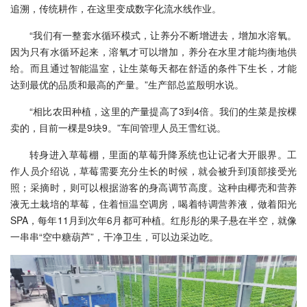
追溯，传统耕作，在这里变成数字化流水线作业。
“我们有一整套水循环模式，让养分不断增进去，增加水溶氧。
因为只有水循环起来，溶氧才可以增加，养分在水里才能均衡地供
给。而且通过智能温室，让生菜每天都在舒适的条件下生长，才能
达到最优的品质和最高的产量。”生产部总监殷明水说。
“相比农田种植，这里的产量提高了3到4倍。我们的生菜是按棵
卖的，目前一棵是9块9。”车间管理人员王雪红说。
转身进入草莓棚，里面的草莓升降系统也让记者大开眼界。工
作人员介绍说，草莓需要充分生长的时候，就会被升到顶部接受光
照；采摘时，则可以根据游客的身高调节高度。这种由椰壳和营养
液无土栽培的草莓，住着恒温空调房，喝着特调营养液，做着阳光
SPA，每年11月到次年6月都可种植。红彤彤的果子悬在半空，就像
一串串“空中糖葫芦”，干净卫生，可以边采边吃。