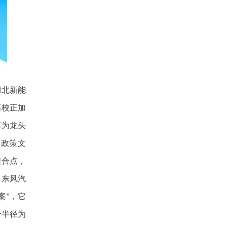
湖北新能
高校正加
车为龙头
的政策文
契合点，
，东风汽
案”，它
个半径为