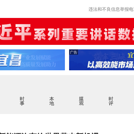
违法和不良信息举报电话：0
广告
时事
本地
媒观
时评