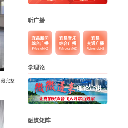
听广播
宜昌新闻
宜昌音乐
宜昌
综合广播
综合广播
交通广播
FM95.6MHZ
FM100.6MHZ
FM105.9MHZ
学理论
链最完整
融媒矩阵