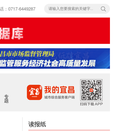
717-6449287
专题
读报纸