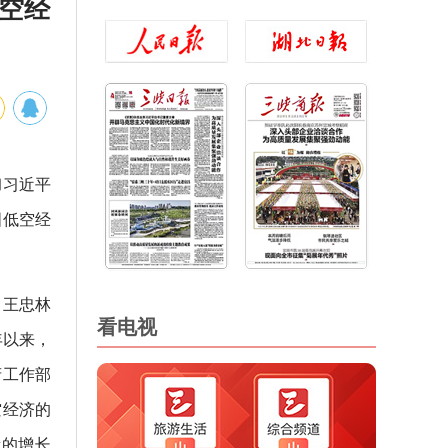
低空经
彻习近平
国低空经
，王忠林
看电视
年以来，
府工作部
空经济的
新的增长