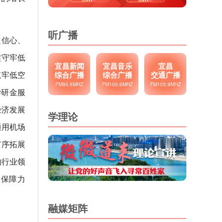
听广播
定信心、
实守牢低
宜昌新闻
宜昌音乐
宜昌
筑牢低空
综合广播
综合广播
交通广播
FM95.6MHZ
FM100.6MHZ
FM105.9MHZ
学研金服
经济发展
学理论
通用机场
有序拓展
的行业领
素保障力
融媒矩阵