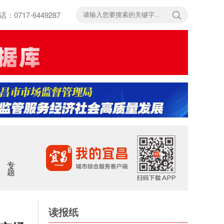
717-6449287
专题
读报纸