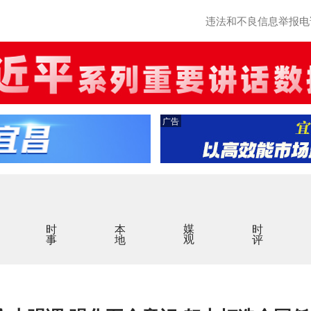
违法和不良信息举报电话：0
广告
时事
本地
媒观
时评