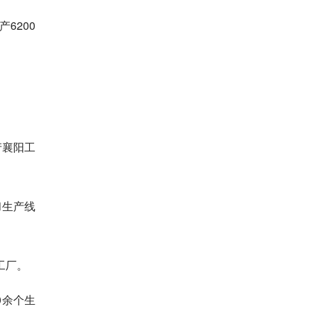
6200
产襄阳工
和生产线
工厂。
0余个生