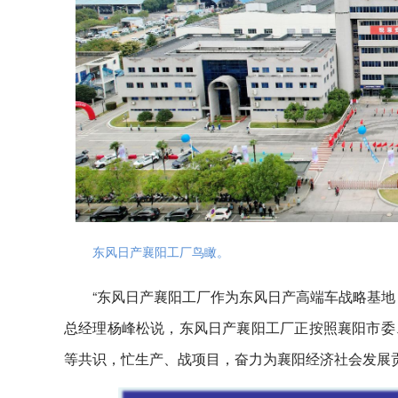
东风日产襄阳工厂鸟瞰。
“东风日产襄阳工厂作为东风日产高端车战略基地
总经理杨峰松说，东风日产襄阳工厂正按照襄阳市委
等共识，忙生产、战项目，奋力为襄阳经济社会发展