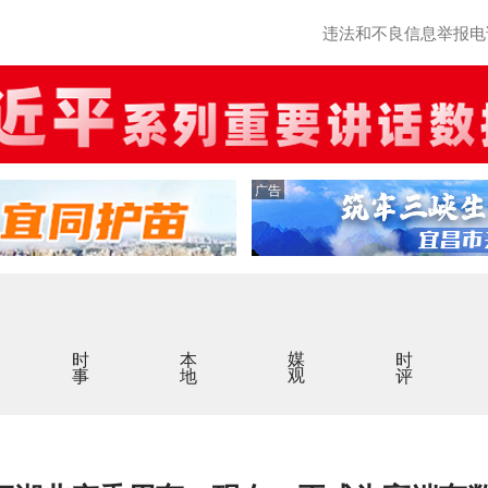
违法和不良信息举报电话：0
广告
时事
本地
媒观
时评