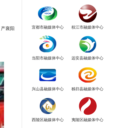
宜都市融媒体中心
枝江市融媒体中心
日产襄阳
当阳市融媒体中心
远安县融媒体中心
兴山县融媒体中心
秭归县融媒体中心
西陵区融媒体中心
夷陵区融媒体中心