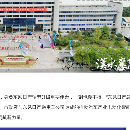
，身负东风日产转型升级重要使命，一刻也慢不得。”东风日产
、市政府与东风日产乘用车公司达成的推动汽车产业电动化智
贡献新力量。