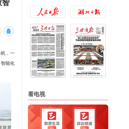
数智
动机，一
备智能化
看电视