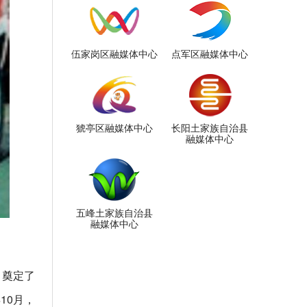
伍家岗区融媒体中心
点军区融媒体中心
猇亭区融媒体中心
长阳土家族自治县
融媒体中心
五峰土家族自治县
融媒体中心
，奠定了
10月，