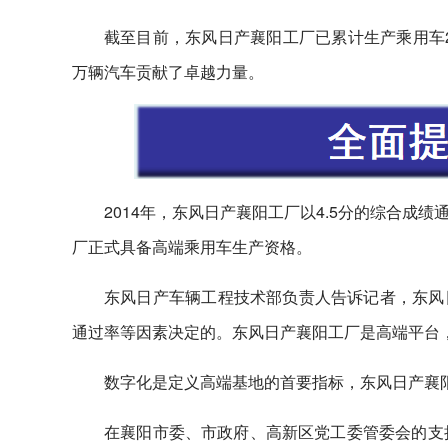
截至目前，东风日产襄阳工厂已累计生产乘用车2
万辆汽车贡献了卓越力量。
2014年，东风日产襄阳工厂以4.5分的综合
厂正式具备高端乘用车生产资格。
东风日产车辆工程技术部负责人告诉记者，东风
通过率等因素决定的。东风日产襄阳工厂是高端平台
数字化是定义高端基地的首要指标，东风日产襄
在襄阳市委、市政府、高新区党工委管委会的支