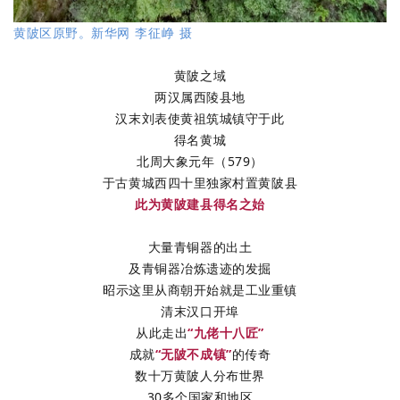
黄陂区原野。新华网 李征峥 摄
黄陂之域
两汉属西陵县地
汉末刘表使黄祖筑城镇守于此
得名黄城
北周大象元年（579）
于古黄城西四十里独家村置黄陂县
此为黄陂建县得名之始
大量青铜器的出土
及青铜器冶炼遗迹的发掘
昭示这里从商朝开始
就是工业重镇
清末汉口开埠
从此走出
“九佬十八匠”
成就
“无陂不成镇”
的传奇
数十万黄陂人分布世界
30多个国家和地区