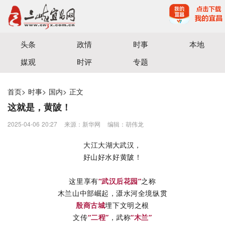
宜昌三峡融媒体中心主办
头条
政情
时事
本地
媒观
时评
专题
首页
>
时事
>
国内
>
正文
这就是，黄陂！
2025-04-06 20:27
来源：​新华网
编辑：胡伟龙
大江大湖大武汉，
好山好水好黄陂！
这里享有
“武汉后花园”
之称
木兰山中部崛起，滠水河全境纵贯
殷商古城
埋下文明之根
文传
“二程”
，武称
“木兰”