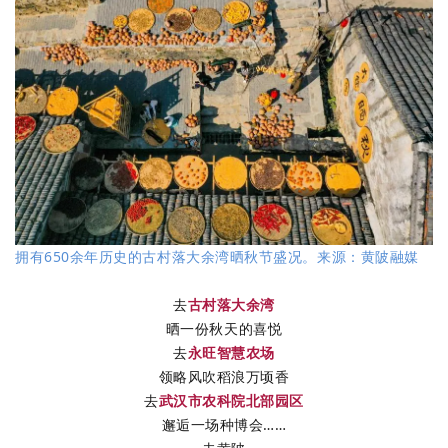
拥有650余年历史的古村落大余湾晒秋节盛况。来源：黄陂融媒
去
古村落大余湾
晒一份秋天的喜悦
去
永旺智慧农场
领略风吹稻浪万顷香
去
武汉市农科院北部园区
邂逅一场种博会……