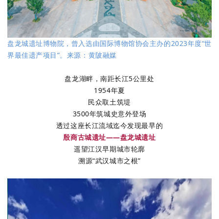
盘龙城遗址博物院，曾入选由国际博物馆协会主办的2023年度“世
界最佳遗产项目”。来源：黄陂融媒
盘龙湖畔，南距长江5公里处
1954年夏
民众取土筑堤
3500年筑城史意外登场
透过这座长江流域迄今发现最早的
殷商古城遗址——盘龙城遗址
遥望江汉早期城市轮廓
溯源“武汉城市之根”