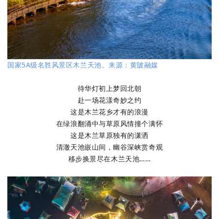
国家5A级名胜风景区木兰天池。来源：黄陂融媒
待华灯初上梦回北朝
赴一场花漾奇妙之约
这是木兰花乡才有的浪漫
在绿浪翻涌中与草原风情撞个满怀
这是木兰草原独有的潇洒
清澈天池嵌山间，幽谷深峡赏奇观
移步换景尽在木兰天池……