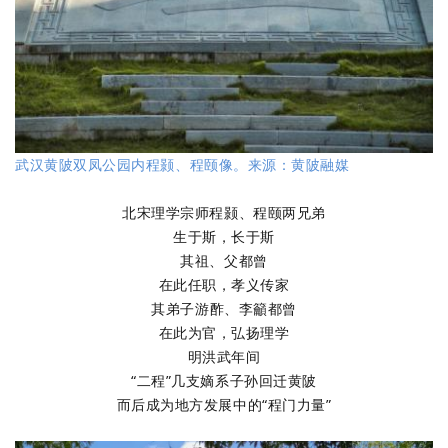
武汉黄陂双凤公园内程颢、程颐像。来源：黄陂融媒
北宋理学宗师程颢、程颐两兄弟
生于斯，长于斯
其祖、父都曾
在此任职，
孝义传家
其弟子游酢、李籲
都曾
在此为官，弘扬理学
明洪武年间
“二程”几支嫡系子孙回迁黄陂
而后成为地方发展中的“程门力量”