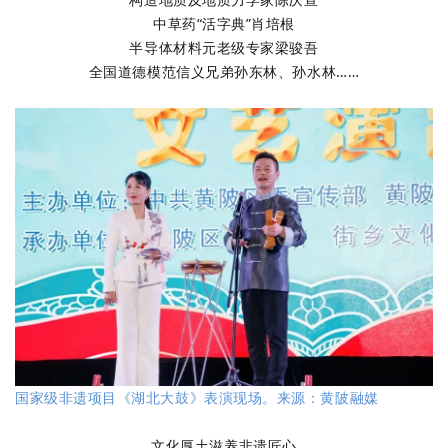
中草药“活字典”肖培根
半导体材料元老级专家梁骏吾
全国道德模范信义兄弟孙东林、孙水林……
国家级非遗项目《湖北大鼓》表演现场。来源：黄陂融媒
文化厚土滋养非遗匠心