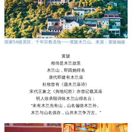
国家5A级景区、千年宗教圣地——黄陂木兰山。来源：黄陂融媒
黄陂
相传是木兰故里
木兰山，即因她得名
唐代即建有木兰庙
杜牧曾有《题木兰庙诗》
宋代王象之《舆地纪胜》亦曾记载其庙
明人徐承颐诗咏木兰山得名云：
“未有木兰先有山，山名偏借木兰补。
木兰与山名俱存，山并木兰争万古。”