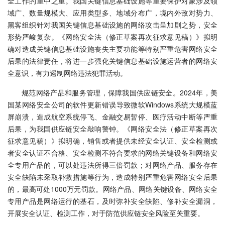
全工作的重中之重。我国关键信息基础设施等重要保护对象涉及领
域广、数量规模大、应用类型多、地域分布广，境内外敌对势力、
黑客组织针对我国关键信息基础设施的网络攻击呈加剧之势，安全
形势严峻复杂。《网络安全法（修正草案再次征求意见稿）》拟明
确对造成关键信息基础设施丧失主要功能等特别严重危害网络安全
后果的法律责任，将进一步强化关键信息基础设施运营者的网络安
全意识，有力遏制网络违法犯罪活动。
规范网络产品和服务管理，保障我国供应链安全。2024年，美
国某网络安全公司的软件更新错误导致微软Windows系统大规模蓝
屏崩溃，造成航空系统停飞、金融交易暂停、医疗活动中断等严重
后果，为我国供应链安全敲响警钟。《网络安全法（修正草案再次
征求意见稿）》拟明确，销售或者提供未经安全认证、安全检测或
者安全认证不合格、安全检测不符合要求的网络关键设备和网络安
全专用产品的，可以处违法所得三倍罚款；对网络产品、服务存在
安全缺陷未采取补救措施等行为，造成特别严重危害网络安全后果
的，最高可处1000万元罚款。网络产品、网络关键设备、网络安全
专用产品是网络运行的基石，及时弥补安全缺陷、修补安全漏洞，
开展安全认证、检测工作，对于防范供应链安全风险至关重要。