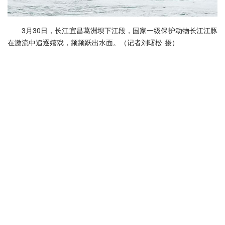
3月30日，长江宜昌葛洲坝下江段，国家一级保护动物长江江豚
在激流中追逐嬉戏，频频跃出水面。（记者刘曙松 摄）