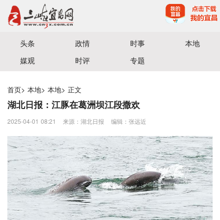
宜昌三峡融媒体中心主办
头条
政情
时事
本地
媒观
时评
专题
首页
>
本地
>
本地
>
正文
湖北日报：江豚在葛洲坝江段撒欢
2025-04-01 08:21
来源：湖北日报
编辑：张远近