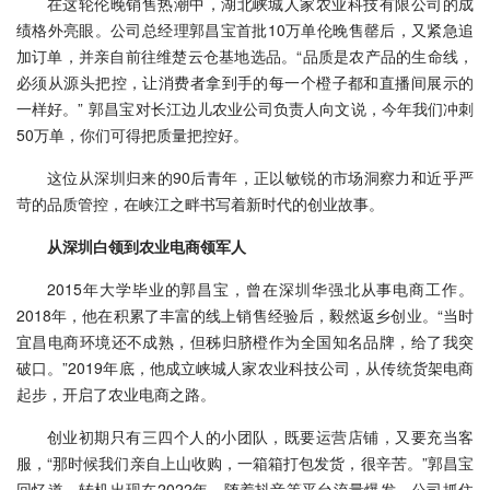
在这轮伦晚销售热潮中，湖北峡城人家农业科技有限公司的成
绩格外亮眼。公司总经理郭昌宝首批10万单伦晚售罄后，又紧急追
加订单，并亲自前往维楚云仓基地选品。“品质是农产品的生命线，
必须从源头把控，让消费者拿到手的每一个橙子都和直播间展示的
一样好。” 郭昌宝对长江边儿农业公司负责人向文说，今年我们冲刺
50万单，你们可得把质量把控好。
这位从深圳归来的90后青年，正以敏锐的市场洞察力和近乎严
苛的品质管控，在峡江之畔书写着新时代的创业故事。
从深圳白领到农业电商领军人
2015年大学毕业的郭昌宝，曾在深圳华强北从事电商工作。
2018年，他在积累了丰富的线上销售经验后，毅然返乡创业。“当时
宜昌电商环境还不成熟，但秭归脐橙作为全国知名品牌，给了我突
破口。”2019年底，他成立峡城人家农业科技公司，从传统货架电商
起步，开启了农业电商之路。
创业初期只有三四个人的小团队，既要运营店铺，又要充当客
服，“那时候我们亲自上山收购，一箱箱打包发货，很辛苦。”郭昌宝
回忆道。转机出现在2022年，随着抖音等平台流量爆发，公司抓住