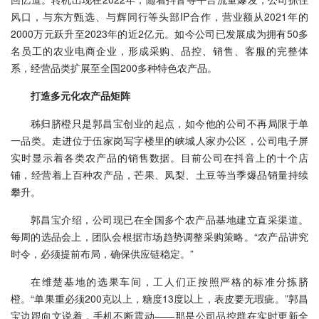
风口，与东方甄选、与辉同行等头部IP合作，营业额从2021年的
2000万元跃升至2023年的近2亿元。如今公司已发展成为拥有50多
名员工的农业电商企业，形成采购、品控、销售、客服的完整体
系，经营品类扩展至全国200多种特色农产品。
打造多元化农产品矩阵
秭归脐橙只是郭昌宝创业的起点，如今他的公司不再局限于单
一品类。走进位于伍家岗写字楼里的峡城人家办公区，公司电子屏
实时显示着各类农产品的销售数据。目前公司在抖音上的十个店
铺，经营着上百种农产品，芒果、凤梨、土豆等当季爆品销量持续
攀升。
郭昌宝介绍，公司现已在全国多个农产品基地建立直采渠道。
每周的选品会上，团队会根据市场趋势调整采购策略。“农产品讲究
时令，必须提前布局，确保供应链稳定。”
在维楚基地的选果车间，工人们正按照严格的标准分拣脐
橙。“单果重必须200克以上，糖度13度以上，表皮要无瑕疵。”郭昌
宝边跟向文说着，手机不断震动——那是公司品控群在实时更新全