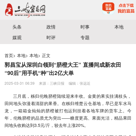
宜昌三峡融媒体中心主办
头条
政情
时事
本地
媒观
时评
专题
首页
>
本地
>
本地
>
正文
郭昌宝从深圳白领到“脐橙大王” 直播间成新农田
“90后”用手机“种”出2亿大单
2025-03-31 06:39
来源：三峡日报
编辑：张远近
三月底，秭归伦晚脐橙陆续迎来丰收。金黄的果实挂满枝头，
田间地头弥漫着清甜的果香。在秭归维楚云仓基地，早已是车水马
龙，一箱箱金灿灿的脐橙被打包运到挂着各地车牌的货车上。今
年，伦晚脐橙的品质尤为突出——糖度更高、果面光洁，精品果田
间地头收购达到3.5元/斤，较去年上涨20%。