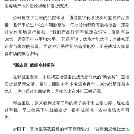
国各地产地的质检视频和发货情况。
公司建立了完善的品控体系：通过数字化系统实时监控产品质
量，差评率超过1%立即溯源整改；每批货物都附有质检报告；定期
对合作基地进行抽检。“我们产品好评率稳定在97%，复购率达
30%，远高于行业平均水平。”郭昌宝说，优质才能优价，才能实现
企业与果农的双赢。而这种近乎严苛的品质把控，正是峡城人家赢
得市场的核心密码。
“新农具”赋能乡村振兴
在郭昌宝看来，手机和直播设备已成为新时代的“新农具”，直播
卖货就是新农活。目前，团队中有多名返乡青年，60%都是宜昌本
地人，他们通过电商销售，月收入比在外打工时还高。
郭昌宝说，原来看到父辈们种的果子卖不出去很心疼，现在通
过手机，早上摘果下午就能发货，很有成就感，农村市场大有可
为。
夕阳下，基地里满载脐橙的卡车缓缓驶出，“要用新思维让土地