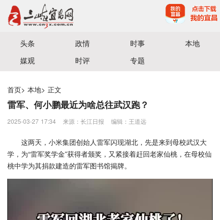
宜昌三峡融媒体中心主办
头条
政情
时事
本地
媒观
时评
专题
首页
>
本地
>
正文
雷军、何小鹏最近为啥总往武汉跑？
2025-03-27 17:34
来源：长江日报
编辑：王道远
这两天，小米集团创始人雷军闪现湖北，先是来到母校武汉大
学，为“雷军奖学金”获得者颁奖，又紧接着赶回老家仙桃，在母校仙
桃中学为其捐款建造的雷军图书馆揭牌。