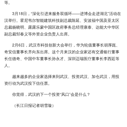
等。
3月18日，“深化引进来服务双循环——进博会走进湖北”活动在
汉举行。霍尼韦尔智能建筑科技副总裁陈延、安波福中国及亚太区
总裁杨晓明、露露乐蒙中国区政府事务总经理康泰、达能大中华区
副总裁邹春义等外资企业负责人出席。
2月6日，武汉市科技创新大会举行，华为轮值董事长胡厚崑、
奇安信董事长齐向东出席。这个月来汉的企业家还有交通银行董事
长任德奇、中国中车董事长孙永才、深圳迈瑞医疗董事长李西廷等
人。
越来越多的企业家选择来到武汉、投资武汉、加仓武汉，用投
资行动为武汉投下信任票。
你觉得，武汉的下一个投资“风口”会是什么？
（长江日报记者胡雪璇）