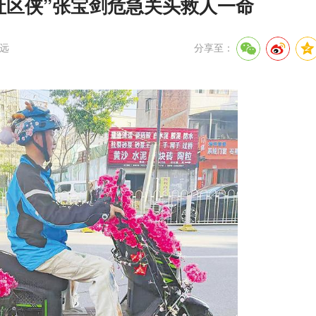
士社区侠”张宝剑危急关头救人一命
远
分享至：