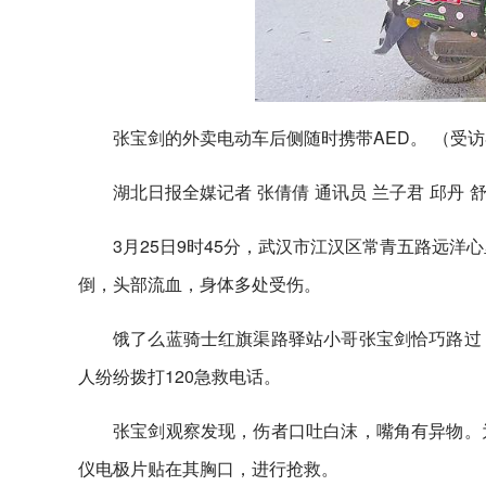
张宝剑的外卖电动车后侧随时携带AED。 （受
湖北日报全媒记者 张倩倩 通讯员 兰子君 邱丹 
3月25日9时45分，武汉市江汉区常青五路远洋
倒，头部流血，身体多处受伤。
饿了么蓝骑士红旗渠路驿站小哥张宝剑恰巧路过
人纷纷拨打120急救电话。
张宝剑观察发现，伤者口吐白沫，嘴角有异物。
仪电极片贴在其胸口，进行抢救。