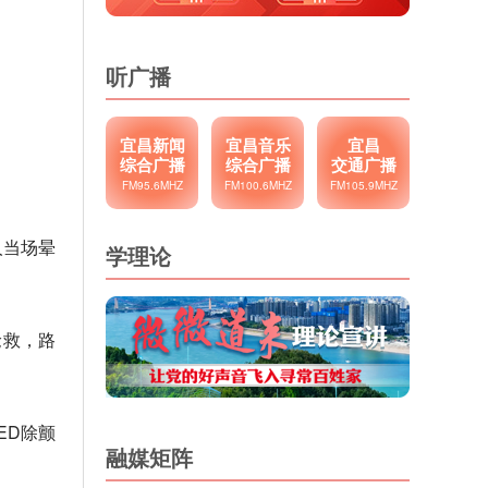
听广播
宜昌新闻
宜昌音乐
宜昌
综合广播
综合广播
交通广播
FM95.6MHZ
FM100.6MHZ
FM105.9MHZ
人当场晕
学理论
抢救，路
ED除颤
融媒矩阵