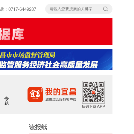
717-6449287
专题
读报纸