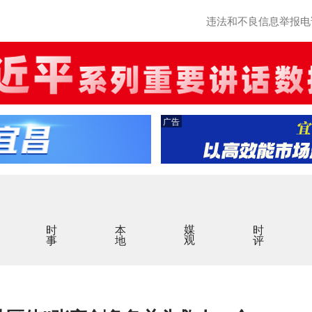
违法和不良信息举报电话：0
广告
时事
本地
媒观
时评