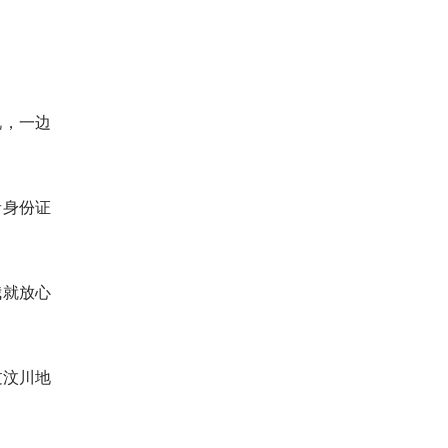
况，一边
者身份证
我就放心
过汶川地