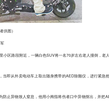
访者供图）
舒军
心里小区路段附近，一辆白色SUV将一名70岁左右老人撞倒，老
，当即从外卖电动车上取出随身携带的AED除颤仪，进行紧急
为防止异物致人窒息，他用小拇指将伤者口中异物抠出，并把A