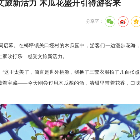
文旅新活力 木瓜花盛开引得游客来
分享至：
动周启幕。在榔坪镇关口垭村的木瓜园中，游客们一边漫步花海
土家吹打乐，感受文旅新活力。
“这里太美了，简直是世外桃源，我换了三套衣服拍了几百张照
藏着宝藏——今天刚尝过用木瓜酿的酒，清甜里带着花香，口