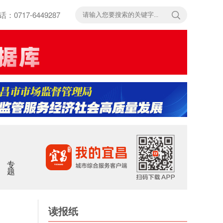
717-6449287
专题
读报纸