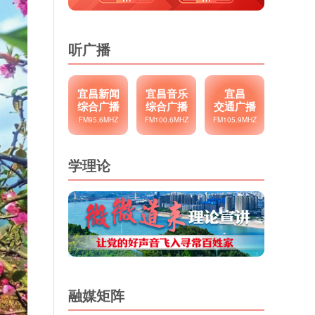
听广播
宜昌新闻
宜昌音乐
宜昌
综合广播
综合广播
交通广播
FM95.6MHZ
FM100.6MHZ
FM105.9MHZ
学理论
融媒矩阵