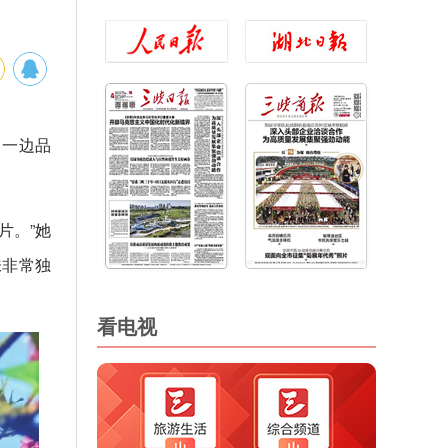
，一边品
片。”她
味非常独
看电视