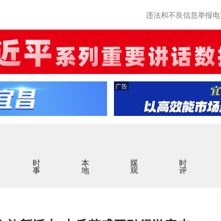
违法和不良信息举报电话：0
广告
时事
本地
媒观
时评