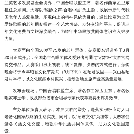
兰英艺术发展基金会协办，中国合唱联盟主席、著名作曲家孟卫东
担任总顾问。大赛以“银龄之声·合唱中国”为主题，以展示新时代我
国老年人热爱生活、乐观向上的精神风貌为目的，通过比赛为全国
爱好歌唱的老年朋友搭建一个艺术切磋、友好交流的平台，促进老
年文化消费与文旅深度融合，为铸牢中华民族共同体意识注入银发
力量。
大赛面向全国50岁至75岁的老年群体，参赛报名通道将于3月
20日正式开启‌，全国老年合唱团体及爱好者可通过“昭君杯”大赛官网
提交作品。大赛采用线上初赛，线下复赛、决赛的方式进行，颁奖
晚会将于今年昭君文化节期间（9月下旬）在昭君故里——兴山县昭
君村举行，以文化赋能乡村振兴，推动当地文旅产业高质量发展。
发布会现场，中国合唱联盟主席、著名作曲家孟卫东，著名歌
唱家邓玉华，以及部分省市合唱界专家代表等嘉宾出席并致辞。
主办单位负责人表示，本届大赛的举办，是落实积极应对人口
老龄化国家战略的生动实践。同时，以“昭君文化”为纽带，大赛将促
进各民族文化交流，增强中华民族共同体意识，助力文化强国建
设。