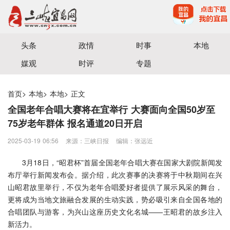
宜昌三峡融媒体中心主办
头条
政情
时事
本地
媒观
时评
专题
首页
>
本地
>
本地
>
正文
全国老年合唱大赛将在宜举行 大赛面向全国50岁至
75岁老年群体 报名通道20日开启‌
2025-03-19 06:56
来源：三峡日报
编辑：张远近
3月18日，“昭君杯”首届全国老年合唱大赛在国家大剧院新闻发
布厅举行新闻发布会。据介绍，此次赛事的决赛将于中秋期间在兴
山昭君故里举行，不仅为老年合唱爱好者提供了展示风采的舞台，
更将成为当地文旅融合发展的生动实践，势必吸引来自全国各地的
合唱团队与游客，为兴山这座历史文化名城——王昭君的故乡注入
新活力。