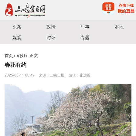
宜昌三峡融媒体中心主办
头条
政情
时事
本地
媒观
时评
专题
首页
>
幻灯
>
正文
春花有约
2025-03-11 06:49
来源：三峡日报
编辑：张远近