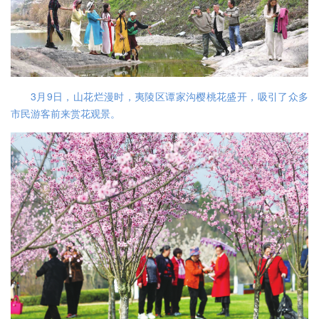
3月9日，山花烂漫时，夷陵区谭家沟樱桃花盛开，吸引了众多
市民游客前来赏花观景。