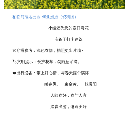
柏临河湿地公园 何亚洲摄（资料图）
小编还为您的春日赏花
准备了打卡建议
👗穿搭参考：浅色衣物，拍照更出片哦～
🏷️文明提示：爱护花草，勿随意采摘。
❤️出行必备：带上好心情，与春天撞个满怀！
一缕春风、一束金黄、一抹暖阳
人随春好，春与人宜
踏青出游，邂逅美好