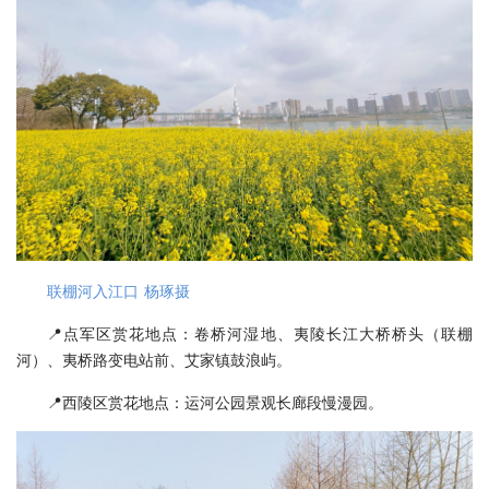
联棚河入江口 杨琢摄
📍点军区赏花地点：卷桥河湿地、夷陵长江大桥桥头（联棚
河）、夷桥路变电站前、艾家镇鼓浪屿。
📍西陵区赏花地点：运河公园景观长廊段慢漫园。