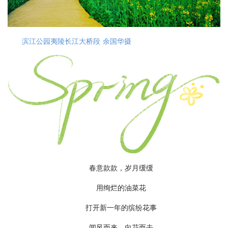
滨江公园夷陵长江大桥段 余国华摄
春意款款，岁月缓缓
用绚烂的油菜花
打开新一年的缤纷花事
闻风而来，向花而去