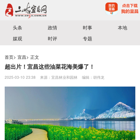
宜昌三峡融媒体中心主办
头条
政情
时事
本地
媒观
时评
专题
首页
>
宜昌
>
正文
超出片！宜昌这些油菜花海美爆了！
2025-03-10 23:38
来源：​宜昌林业和园林
编辑：胡伟龙