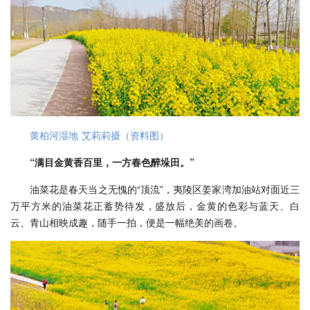
黄柏河湿地 艾莉莉摄（资料图）
“满目金黄香百里，一方春色醉垛田。”
油菜花是春天当之无愧的“顶流”，夷陵区姜家湾加油站对面近三
万平方米的油菜花正蓄势待发，盛放后，金黄的色彩与蓝天、白
云、青山相映成趣，随手一拍，便是一幅绝美的画卷。