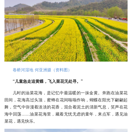
卷桥河湿地 何亚洲摄（资料图）
“儿童急走追黄蝶，飞入菜花无处寻。”
儿时的油菜花海，是记忆中最温暖的一抹金黄。奔跑在油菜花
田间，花海高过头顶，蜜蜂在花间嗡嗡作响，蝴蝶在阳光下翩翩起
舞，空气中弥漫着淡淡的花香，混合着泥土的清新气息，笑声在花
海中回荡……油菜花海里，藏着无忧无虑的童年，来点军，遇见油
菜花，遇见快乐。