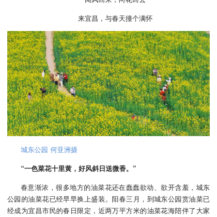
来宜昌，与春天撞个满怀
城东公园 何亚洲摄
“一色菜花十里黄，好风斜日送微香。”
春意渐浓，很多地方的油菜花还在蠢蠢欲动、欲开含羞，城东
公园的油菜花已经早早换上盛装。阳春三月，到城东公园赏油菜已
经成为宜昌市民的春日限定，近两万平方米的油菜花海陪伴了大家