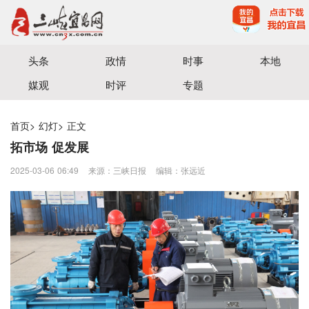
宜昌三峡融媒体中心主办
头条
政情
时事
本地
媒观
时评
专题
首页
>
幻灯
>
正文
拓市场 促发展
2025-03-06 06:49
来源：三峡日报
编辑：张远近