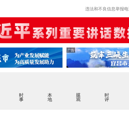
违法和不良信息举报电话：0
广告
时事
本地
媒观
时评