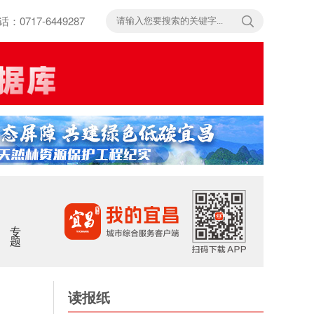
717-6449287
专题
读报纸