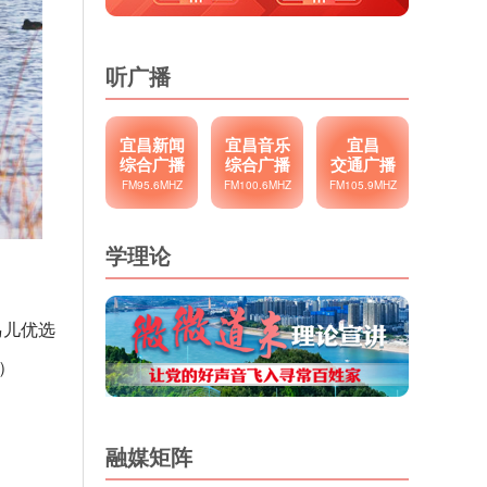
听广播
宜昌新闻
宜昌音乐
宜昌
综合广播
综合广播
交通广播
FM95.6MHZ
FM100.6MHZ
FM105.9MHZ
学理论
鸟儿优选
）
融媒矩阵