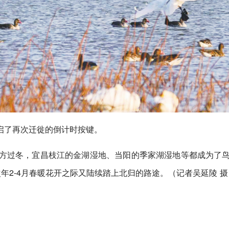
启了再次迁徙的倒计时按键。
地方过冬，宜昌枝江的金湖湿地、当阳的季家湖湿地等都成为了
年2-4月春暖花开之际又陆续踏上北归的路途。（记者吴延陵 摄