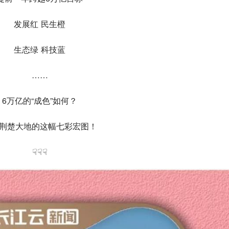
发展红 民生橙
生态绿 科技蓝
……
6万亿的“成色”如何？
荆楚大地的这幅七彩宏图！
☟☟☟