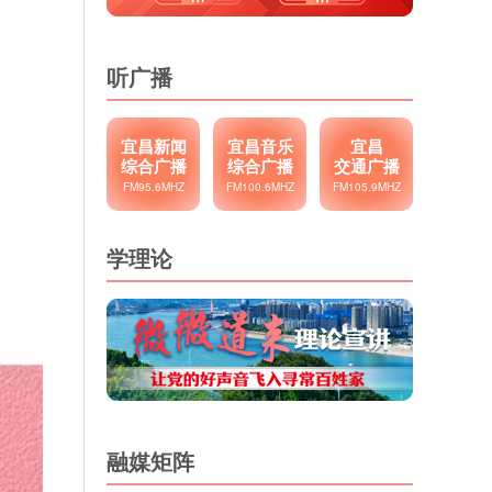
听广播
宜昌新闻
宜昌音乐
宜昌
综合广播
综合广播
交通广播
FM95.6MHZ
FM100.6MHZ
FM105.9MHZ
学理论
融媒矩阵