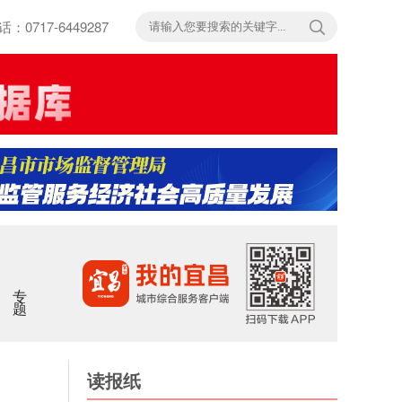
717-6449287
专题
读报纸