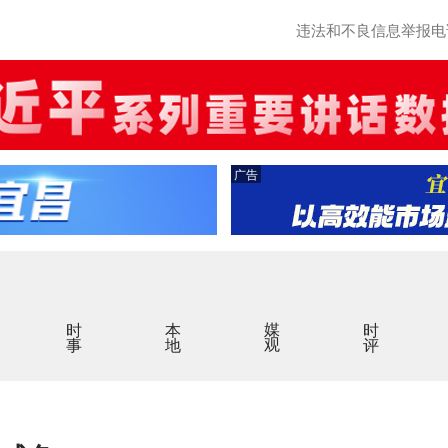
违法和不良信息举报电话：0
广告
时事
本地
媒观
时评