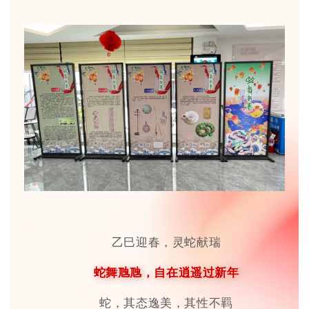
乙巳迎春，灵蛇献瑞
蛇舞虺虺，自在逍遥过新年
蛇，其态逸美，其性不羁