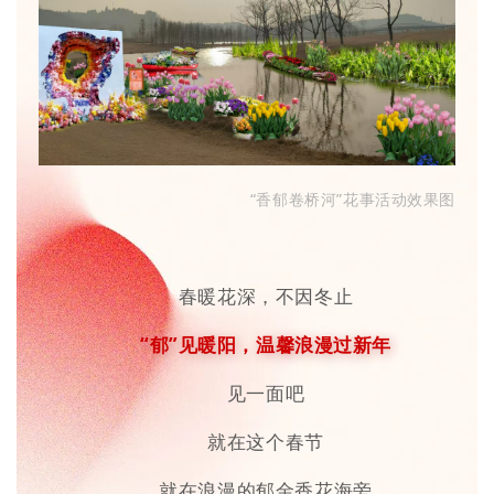
“香郁卷桥河”花事活动效果图
春暖花深，不因冬止
“郁”见暖阳，温馨浪漫过新年
见一面吧
就在这个春节
就在浪漫的郁金香花海旁