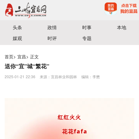
宜昌三峡融媒体中心主办
头条
政情
时事
本地
媒观
时评
专题
首页
>
宜昌
>
正文
送你“宜”城“繁花”
2025-01-21 22:36
来源：宜昌林业和园林
编辑：李懋
红红火火
fafa
花花