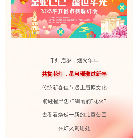
千灯启岁，烟火年年
共赏花灯，星河璀璨过新年
传统新春佳节遇上屈原文化
能碰撞出怎样绚丽的“花火”
去看看焕然一新的儿童公园
在灯火阑珊处