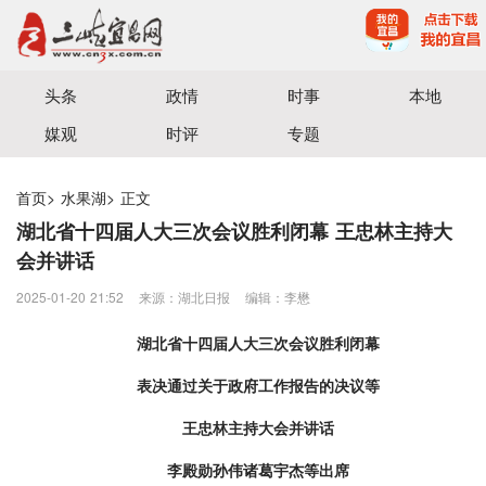
宜昌三峡融媒体中心主办
头条
政情
时事
本地
媒观
时评
专题
首页
>
水果湖
>
正文
湖北省十四届人大三次会议胜利闭幕 王忠林主持大
会并讲话
2025-01-20 21:52
来源：湖北日报
编辑：李懋
湖北省十四届人大三次会议胜利闭幕
表决通过关于政府工作报告的决议等
王忠林主持大会并讲话
李殿勋孙伟诸葛宇杰等出席