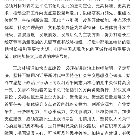
必须对标对表习近平总书记对湖北的更高定位、更高标准、更高要
求，推动全部工作向支点建设聚焦发力，以经济实力领先、枢纽地
位彰显、科技创新策源、现代产业引领、改革开放赋能、生态环境
优渥、社会治理高效、文化繁荣兴盛为显著特征，以整体提升发展
能级、发展速度、发展质效、发展后劲为主攻方向，努力打造长江
经济带高质量发展的关键节点和战略枢纽，打造中部地区崛起的强
劲增长极和重要动力源，打造中国式现代化的区域样板和重要典
范，吹响加快支点建设的冲锋号角。
王忠林强调
加快支点建设，必须在讲政治上旗帜鲜明、坚定坚
决。坚持不懈用习近平新时代中国特色社会主义思想凝心铸魂，始
终在思想上政治上行动上同以习近平同志为核心的党中央保持高度
一致，矢志不渝沿着习近平总书记指引的方向勇毅前行。加快支点
建设，必须在抓发展上全力以赴、聚焦聚力。聚焦高质量发展这个
首要任务，整体提升支点建设的战略支撑力、创新策源力、产业竞
争力、开放辐射力、生态承载力、文化影响力、区域协同力。加快
支点建设，必须在惠民生上践行宗旨、用情用力。坚持以人民为中
心的发展思想不动摇，走好新时代党的群众路线，织密织牢民生保
障网，书写温暖人心、可感可及的民生答卷。加快支点建设，必须