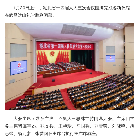
1月20日上午，湖北省十四届人大三次会议圆满完成各项议程，
在武昌洪山礼堂胜利闭幕。
大会主席团常务主席、召集人王忠林主持闭幕大会。主席团常
务主席诸葛宇杰、张文兵、王艳玲、马国强、刘雪荣、刘晓鸣、胡
志强、杨云彦、张爱国在主席台执行主席席就座。