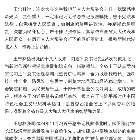
王忠林说，这次大会选举我担任省人大常委会主任，我深感使
命光荣、责任重大，一定牢记习近平总书记殷殷嘱托，忠于宪法和
法律，自觉接受人民监督，做到旗帜鲜明讲政治、殚精竭虑尽职
责、矢志为民守初心、严于律己强作风，紧紧依靠全省人大代表和
人民群众，在历届省人大常委会打下的良好基础上，推动新时代湖
北人大工作再上新台阶。
王忠林指出党的十八大以来，习近平总书记先后6次视察湖北，
为新时代新征程湖北发展把脉定向、指路领航。全省上下认真学习
贯彻习近平总书记视察湖北重要讲话精神，全力以赴稳增长、强科
技、壮产业、防风险、惠民生，荆楚大地呈现出经济稳定增长、社
会安定和谐、人民安居乐业、干部干事创业的良好局面。成绩的取
得，根本在于习近平总书记领航掌舵，根本在于习近平新时代中国
特色社会主义思想科学指引，是省委团结全省上下共同奋斗的结
果，凝聚着全省各级人大和人大代表的智慧和力量。
王忠林强调
2024年11月习近平总书记视察湖北时，赋予我们“在
长江经济带高质量发展中奋勇争先，加快建成中部地区崛起的重要
战略支点，奋力谱写中国式现代化湖北篇章”的新使命新定位。我们