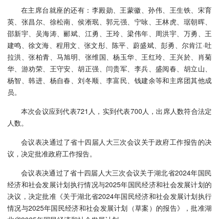
在主席台就座的还有：李殿勋、王蒙徽、孙伟、王生铁、宋育
英、张昌尔、徐松南、侯淅珉、郭元强、宁咏、王林虎、琚朝晖、
邵新宇、吴海涛、郦斌、江勇、王玲、梁伟年、周洪宇、万勇、王
建鸣、徐文海、程用文、张文彤、陈平、蔚盛斌、彭勇、尔肯江·吐
拉洪、张柏青、马旭明、张维国、杨玉华、王红玲、王兴於、肖菊
华、游劝荣、王守安、胡正强、闫贵军、李兵、盛阅春、胡立山、
杨智、韩进、杨自春、刘冬顺、李富民、钱建余等和主席团其他成
员。
本次会议应到代表721人，实到代表700人，出席人数符合法定
人数。
会议表决通过了省十四届人大三次会议关于政府工作报告的决
议，决定批准政府工作报告。
会议表决通过了省十四届人大三次会议关于湖北省2024年国民
经济和社会发展计划执行情况与2025年国民经济和社会发展计划的
决议，决定批准《关于湖北省2024年国民经济和社会发展计划执行
情况与2025年国民经济和社会发展计划（草案）的报告》，批准湖