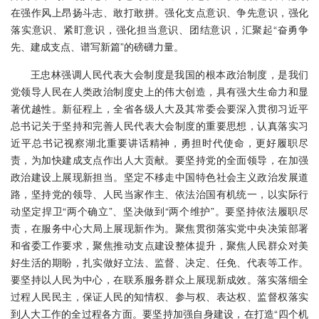
在强作风上昂扬斗志、敢打敢拼。强化支点意识、争先意识，强化
落实意识、紧盯意识，强化担当意识、团结意识，汇聚起“奋勇争
先、建成支点、谱写新篇”的磅礴力量。
王忠林强调
人民代表大会制度是我国的根本政治制度，是我们
党领导人民在人类政治制度史上的伟大创造，具有强大生命力和显
著优越性。新征程上，全省各级人大及其常委会要深入贯彻习近平
总书记关于坚持和完善人民代表大会制度的重要思想，认真落实习
近平总书记视察湖北重要讲话精神，勇担时代使命，更好履职尽
责，为加快建成支点作出人大贡献。要坚持党的全面领导，在加强
政治建设上展现新担当。坚定不移走中国特色社会主义政治发展道
路，坚持党的领导、人民当家作主、依法治国有机统一，以实际行
动坚定捍卫“两个确立”、坚决做到“两个维护”。要坚持依法履职尽
责，在服务中心大局上展现新作为。聚焦贯彻落实党中央决策部署
和省委工作要求，聚焦推动支点建设整体提升，聚焦人民群众对美
好生活的期盼，扎实做好立法、监督、决定、任免、代表等工作。
要坚持以人民为中心，在联系服务群众上展现新成效。落实落细全
过程人民民主，保证人民的知情权、参与权、表达权、监督权落实
到人大工作的全过程各方面。要坚持加强自身建设，在打造“四个机