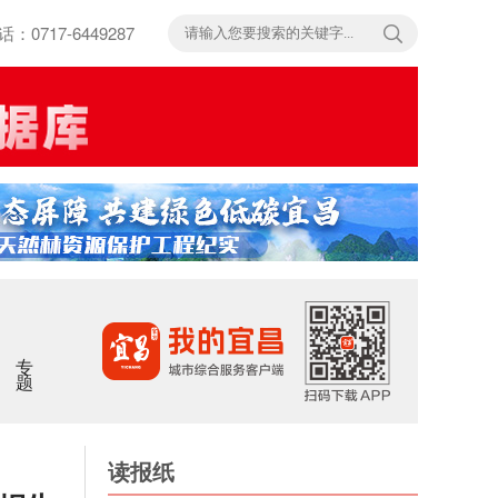
717-6449287
专题
读报纸