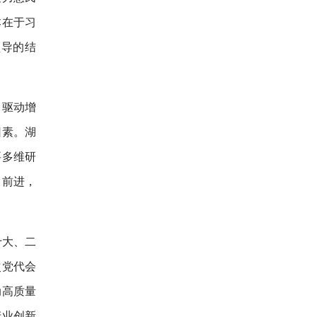
本在于习
领导的结
。
、驱动增
因素。湖
要多维研
向前进，
十大、二
次党代会
动高质量
产业创新