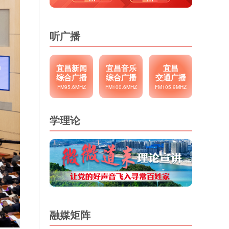
听广播
宜昌新闻
宜昌音乐
宜昌
综合广播
综合广播
交通广播
FM95.6MHZ
FM100.6MHZ
FM105.9MHZ
学理论
融媒矩阵