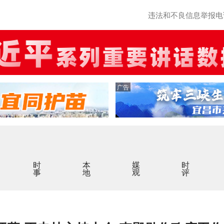
违法和不良信息举报电话：0
广告
时事
本地
媒观
时评