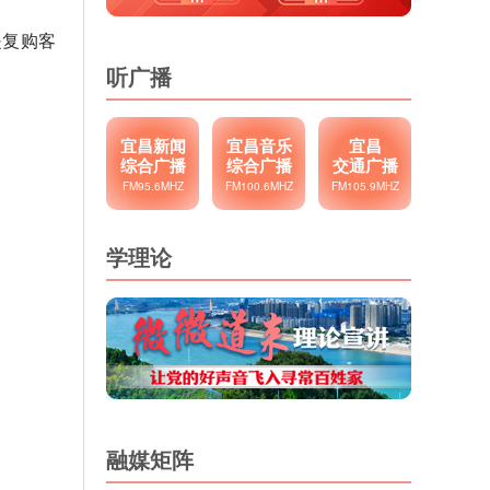
是复购客
听广播
宜昌新闻
宜昌音乐
宜昌
综合广播
综合广播
交通广播
FM95.6MHZ
FM100.6MHZ
FM105.9MHZ
学理论
融媒矩阵