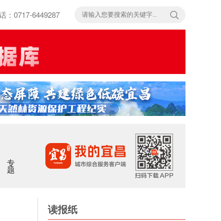
717-6449287
专题
读报纸