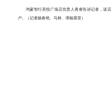
鸿蒙智行吾悦广场店负责人黄睿告诉记者，该店去
户。
（记者杨春艳、马林、
谭杨晨雷）