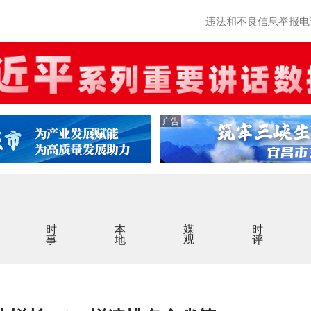
违法和不良信息举报电话：0
广告
时事
本地
媒观
时评