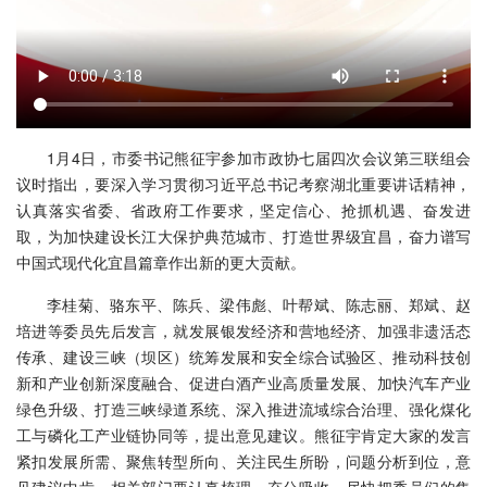
1月4日，市委书记熊征宇参加市政协七届四次会议第三联组会
议时指出，要深入学习贯彻习近平总书记考察湖北重要讲话精神，
认真落实省委、省政府工作要求，坚定信心、抢抓机遇、奋发进
取，为加快建设长江大保护典范城市、打造世界级宜昌，奋力谱写
中国式现代化宜昌篇章作出新的更大贡献。
李桂菊、骆东平、陈兵、梁伟彪、叶帮斌、陈志丽、郑斌、赵
培进等委员先后发言，就发展银发经济和营地经济、加强非遗活态
传承、建设三峡（坝区）统筹发展和安全综合试验区、推动科技创
新和产业创新深度融合、促进白酒产业高质量发展、加快汽车产业
绿色升级、打造三峡绿道系统、深入推进流域综合治理、强化煤化
工与磷化工产业链协同等，提出意见建议。熊征宇肯定大家的发言
紧扣发展所需、聚焦转型所向、关注民生所盼，问题分析到位，意