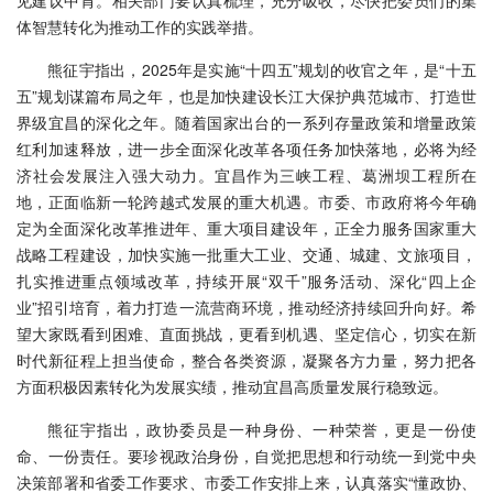
见建议中肯。相关部门要认真梳理，充分吸收，尽快把委员们的集
体智慧转化为推动工作的实践举措。
熊征宇指出，2025年是实施“十四五”规划的收官之年，是“十五
五”规划谋篇布局之年，也是加快建设长江大保护典范城市、打造世
界级宜昌的深化之年。随着国家出台的一系列存量政策和增量政策
红利加速释放，进一步全面深化改革各项任务加快落地，必将为经
济社会发展注入强大动力。宜昌作为三峡工程、葛洲坝工程所在
地，正面临新一轮跨越式发展的重大机遇。市委、市政府将今年确
定为全面深化改革推进年、重大项目建设年，正全力服务国家重大
战略工程建设，加快实施一批重大工业、交通、城建、文旅项目，
扎实推进重点领域改革，持续开展“双千”服务活动、深化“四上企
业”招引培育，着力打造一流营商环境，推动经济持续回升向好。希
望大家既看到困难、直面挑战，更看到机遇、坚定信心，切实在新
时代新征程上担当使命，整合各类资源，凝聚各方力量，努力把各
方面积极因素转化为发展实绩，推动宜昌高质量发展行稳致远。
熊征宇指出，政协委员是一种身份、一种荣誉，更是一份使
命、一份责任。要珍视政治身份，自觉把思想和行动统一到党中央
决策部署和省委工作要求、市委工作安排上来，认真落实“懂政协、