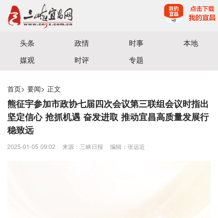
宜昌三峡融媒体中心主办
头条
政情
时事
本地
媒观
时评
专题
首页
>
要闻
>
正文
熊征宇参加市政协七届四次会议第三联组会议时指出
坚定信心 抢抓机遇 奋发进取 推动宜昌高质量发展行
稳致远
2025-01-05 09:02
来源：三峡日报
编辑：张远近