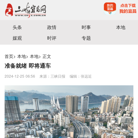
宜昌三峡融媒体中心主办
头条
政情
时事
本地
媒观
时评
专题
首页
>
本地
>
本地
>
正文
准备就绪 即将通车
2024-12-25 06:56
来源：三峡日报
编辑：张远近