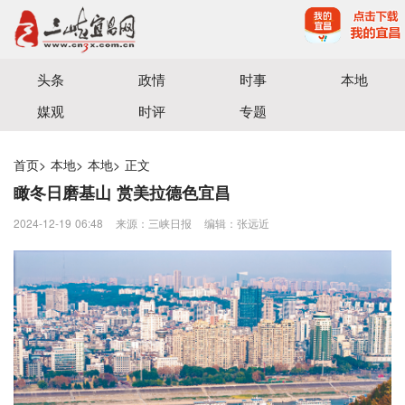
宜昌三峡融媒体中心主办
头条
政情
时事
本地
媒观
时评
专题
首页
>
本地
>
本地
>
正文
瞰冬日磨基山 赏美拉德色宜昌
2024-12-19 06:48
来源：三峡日报
编辑：张远近