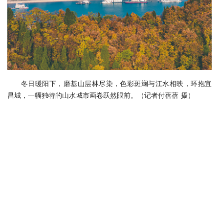
冬日暖阳下，磨基山层林尽染，色彩斑斓与江水相映，环抱宜
昌城，一幅独特的山水城市画卷跃然眼前。（记者付蓓蓓 摄）