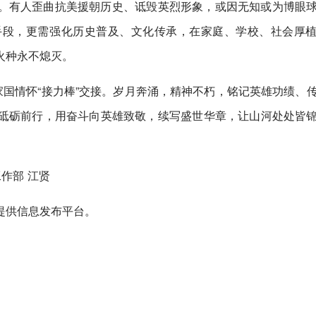
。有人歪曲抗美援朝历史、诋毁英烈形象，或因无知或为博眼
手段，更需强化历史普及、文化传承，在家庭、学校、社会厚
火种永不熄灭。
家国情怀“接力棒”交接。岁月奔涌，精神不朽，铭记英雄功绩、
砥砺前行，用奋斗向英雄致敬，续写盛世华章，让山河处处皆
作部 江贤
提供信息发布平台。