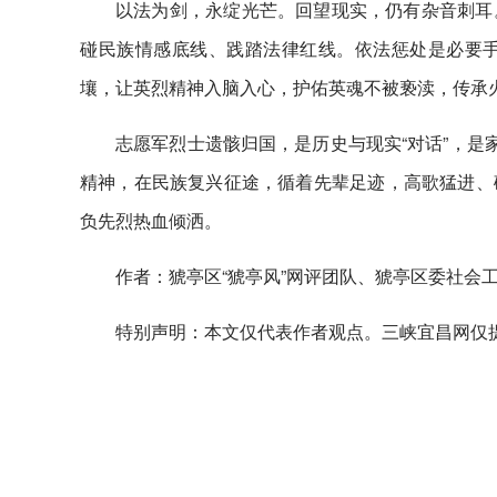
以法为剑，永绽光芒。回望现实，仍有杂音刺耳
碰民族情感底线、践踏法律红线。依法惩处是必要
壤，让英烈精神入脑入心，护佑英魂不被亵渎，传承
志愿军烈士遗骸归国，是历史与现实“对话”，是
精神，在民族复兴征途，循着先辈足迹，高歌猛进、
负先烈热血倾洒。
作者：猇亭区“猇亭风”网评团队、猇亭区委社会工
特别声明：本文仅代表作者观点。三峡宜昌网仅