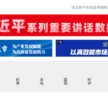
违法和不良信息举报电话：0
广告
时事
本地
媒观
时评