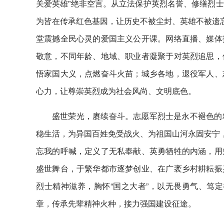
关爱英雄”绝非空言。从立法保护英烈名誉、修缮烈
为皆在传承红色基因，让历史不被尘封、英雄不被遗忘
堂震撼全民心灵的爱国主义公开课。网络直播、媒体
敬意，不同年龄、地域、职业者凝聚于对英烈追思，
悟家国大义，点燃奋斗火苗；城乡各地，退役军人、
心力，让尊崇英烈成为社会风尚、文明底色。
盛世荣光，赓续奋斗。志愿军烈士是永不褪色的
稳生活，为异国百姓免受战火、为祖国山河永固安宁，
忘我的呼喊，定义了无私奉献、英勇牺牲的内涵，用
盛世舞台，于繁华都市逐梦创业、在广袤乡村耕耘振
烈士精神滋养，胸怀“国之大者”，以无畏勇气、笃定
章，传承先辈精神火种，接力强国建设征途。