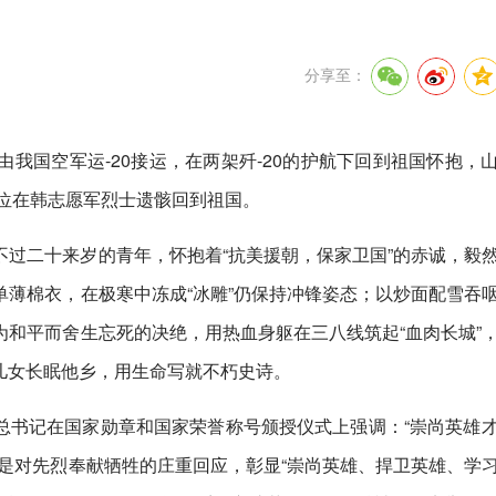
分享至：
我国空军运-20接运，在两架歼-20的护航下回到祖国怀抱，
81位在韩志愿军烈士遗骸回到祖国。
过二十来岁的青年，怀抱着“抗美援朝，保家卫国”的赤诚，毅
薄棉衣，在极寒中冻成“冰雕”仍保持冲锋姿态；以炒面配雪吞
和平而舍生忘死的决绝，用热血身躯在三八线筑起“血肉长城”
雄儿女长眠他乡，用生命写就不朽史诗。
近平总书记在国家勋章和国家荣誉称号颁授仪式上强调：“崇尚英雄
是对先烈奉献牺牲的庄重回应，彰显“崇尚英雄、捍卫英雄、学