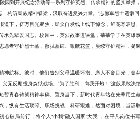
士陵园到开展纪念活动等一系列守护英烈、传承精神的坚实举措
，构筑民族精神脊梁，汲取奋进复兴力量。“志愿军烈士遗骸回
报道下，亿万目光聚焦，民众自发线上线下悼念，鲜花寄哀思
传承先辈爱国志。校园中，英烈故事进课堂，莘莘学子在英雄
志愿者守护烈士墓，擦拭墓碑、敬献花篮，赓续守护精神，凝
精神航标。彼时，他们告别父母温暖怀抱、恋人不舍目光，舍
义无反顾投身炼狱战场。“为了胜利，向我开炮！”这般果敢决
短暂青春铸就精神丰碑。置身当下，新时代青年站在先辈用生
兴，纵有生活琐碎、职场挑战、科研艰难，然面对困境，当汲
初心破局前行，将个人“小我”融入国家“大我”，在平凡岗位书