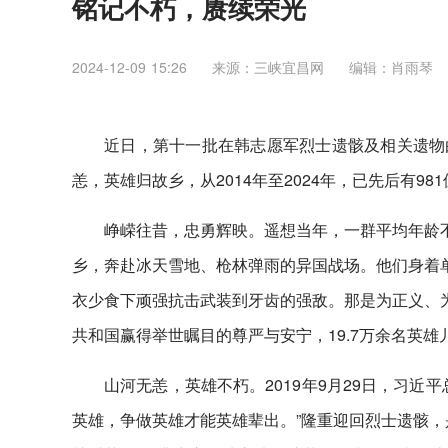
铭记不朽，赓续荣光
2024-12-09 15:26
来源：三峡宜昌网
编辑：肖雨琴
近日，第十一批在韩志愿军烈士遗骸及相关遗物由
恙，英雄归故乡，从2014年至2024年，已先后有9
峥嵘往昔，忠勇辉映。遥想当年，一群平均年龄不
乡，奔赴冰天雪地、枪林弹雨的异国战场。他们身着单
衣少食下顽强抗击武装到牙齿的强敌。那是为正义、为
共和国赢得举世瞩目的尊严与安宁，19.7万余名英
山河无恙，英雄不朽。2019年9月29日，习
英雄，争做英雄才能英雄辈出。”隆重迎回烈士遗骸，