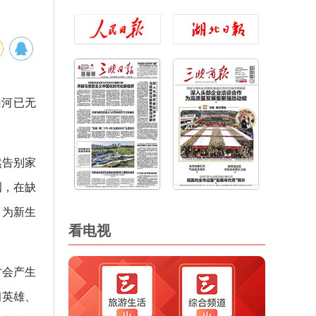
山河已无
然告别家
咽，在缺
，为新生
看电视
才会产生
习英雄、