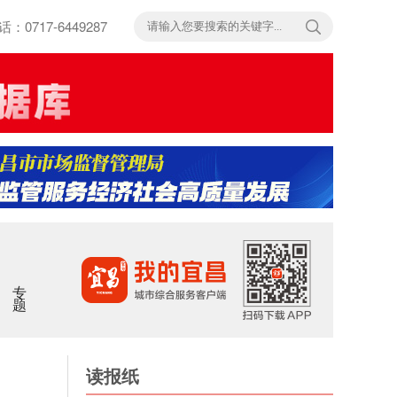
717-6449287
专题
读报纸