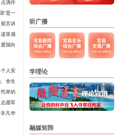
，点滴作
国”是一
听广播
、留言诉
事迹里感
宜昌新闻
宜昌音乐
宜昌
聚爱国向
综合广播
综合广播
交通广播
FM95.6MHZ
FM100.6MHZ
FM105.9MHZ
弃个人安
学理论
绝、舍生
命托举的
取志愿军
写非凡华
融媒矩阵