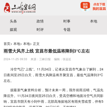
宜昌三峡融媒体中心主办
头条
政情
时事
本地
媒观
时评
专题
首页
>
本地
>
本地
>
正文
雨雪大风齐上线 宜昌市最低温将降到3℃左右
2024-11-25 09:33
来源：三峡日报
编辑：张远近
冷空气已“上线”。11月24日，记者从宜昌市气象台了解到，24
日夜间至25日白天，雨雪大风降温将齐聚宜昌，最低气温降到3℃
左右。
据最新气象资料分析，预计未来一周，我市前雨后晴，气温先
降后升。11月24日夜间至25日白天，受高空槽和地面冷空气共同影
响，宜昌市阴天有小到中雨，北部高海拔地区有雨夹雪或雪，伴有5