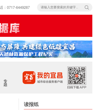
717-6449287
专题
读报纸