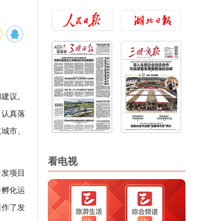
和建议。
，认真落
范城市、
看电视
开发项目
扬孵化运
洲作了发