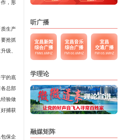
合作，形
听广播
新质生产
。要抢抓
宜昌新闻
宜昌音乐
宜昌
综合广播
综合广播
交通广播
业升级、
FM95.6MHZ
FM100.6MHZ
FM105.9MHZ
学理论
楼宇的底
据各总部
地经验做
更好捕获
融媒矩阵
系包保企