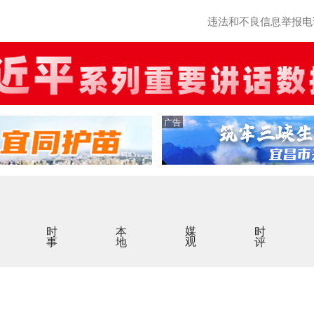
违法和不良信息举报电话：0
广告
时事
本地
媒观
时评