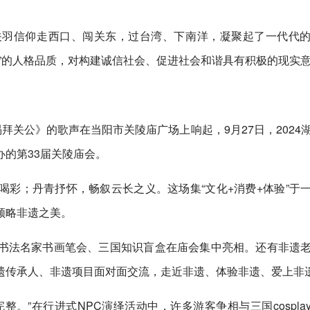
关羽信仰走西口、闯关东，过台湾、下南洋，凝聚起了一代代
”的人格品质，对构建诚信社会、促进社会和谐具有积极的现实
拜关公》的歌声在当阳市关陵庙广场上响起，9月27日，2024
的第33届关陵庙会。
彩；丹青抒怀，畅叙云长之义。这场集“文化+消费+体验”于
领略非遗之美。
书法名家书画笔会、三国知识盲盒在庙会集中亮相。还有非遗
遗传承人、非遗项目面对面交流，走近非遗、体验非遗、爱上非
。”在行进式NPC演绎活动中，许多游客争相与三国cospla