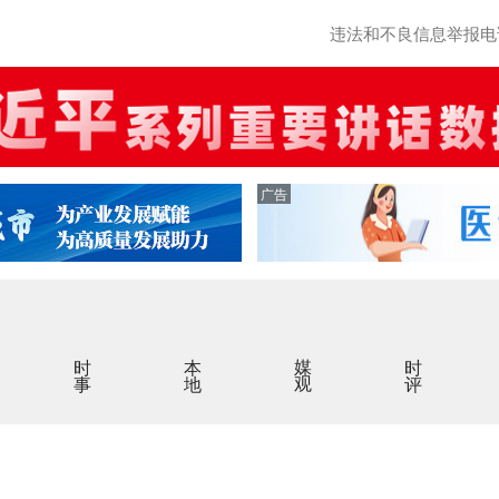
违法和不良信息举报电话：0
广告
时事
本地
媒观
时评