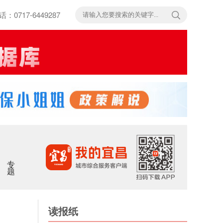
717-6449287
专题
读报纸