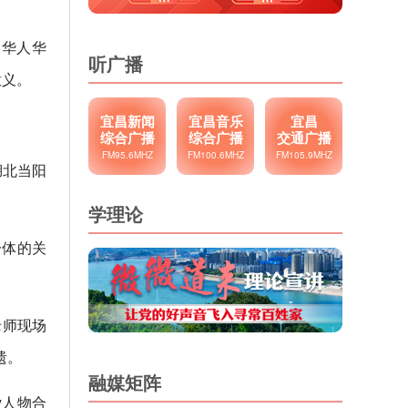
的华人华
听广播
意义。
宜昌新闻
宜昌音乐
宜昌
综合广播
综合广播
交通广播
FM95.6MHZ
FM100.6MHZ
FM105.9MHZ
湖北当阳
学理论
一体的关
老师现场
遗。
融媒矩阵
y人物合