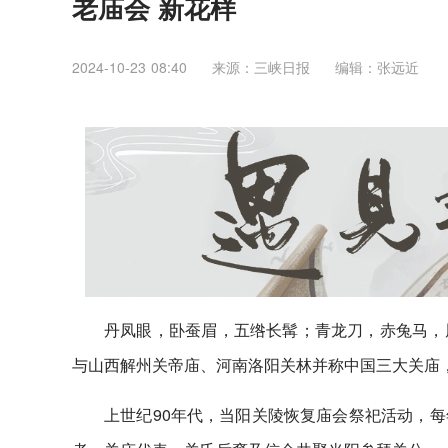
老庙会 新花样
2024-10-23 08:40
来源：三峡日报
编辑：张远近
丹凤眼，卧蚕眉，五绺长髯；青龙刀，赤兔马，
与山西解州关帝庙、河南洛阳关林并称中国三大关庙
上世纪90年代，当阳关陵恢复庙会祭祀活动，