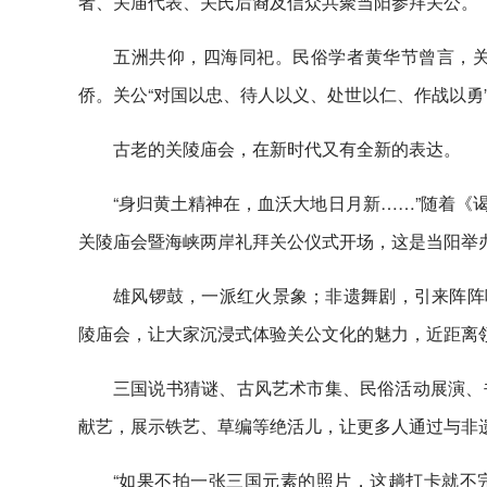
者、关庙代表、关氏后裔及信众共聚当阳参拜关公。
五洲共仰，四海同祀。民俗学者黄华节曾言，
侨。关公“对国以忠、待人以义、处世以仁、作战以勇
古老的关陵庙会，在新时代又有全新的表达。
“身归黄土精神在，血沃大地日月新……”随着《谒
关陵庙会暨海峡两岸礼拜关公仪式开场，这是当阳举办
雄风锣鼓，一派红火景象；非遗舞剧，引来阵阵喝
陵庙会，让大家沉浸式体验关公文化的魅力，近距离
三国说书猜谜、古风艺术市集、民俗活动展演、
献艺，展示铁艺、草编等绝活儿，让更多人通过与非
“如果不拍一张三国元素的照片，这趟打卡就不完整