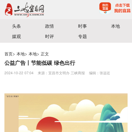
宜昌三峡融媒体中心主办
头条
政情
时事
本地
媒观
时评
专题
首页
>
本地
>
本地
>
正文
公益广告丨节能低碳 绿色出行
2024-10-22 07:04
来源：宜昌市文明办 三峡商报
编辑：张远近