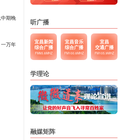
代中期晚
听广播
宜昌新闻
宜昌音乐
宜昌
、一万年
综合广播
综合广播
交通广播
FM95.6MHZ
FM100.6MHZ
FM105.9MHZ
学理论
融媒矩阵