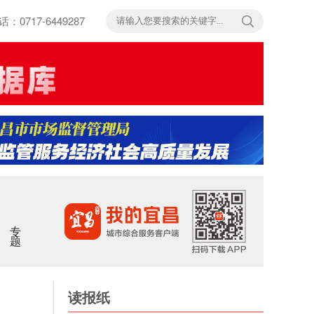
717-6449287
专题
读报纸