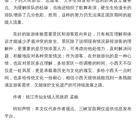
假，下到人民群众、志愿者、大学生自发在不远的距离设立服务
点。为缓解排队的枯燥，当地还组织了歌舞表演，硬生生给漫长的
排队增添了几分色彩。然而，这样的努力仍无法满足国庆期间的超
级人流量。
良好的旅游体验需要景区和游客双向奔赴，只有相互理解和体
谅才能减少矛盾冲突的发生。景区除了说明现有情况获得游客的理
解外，更重要的是尽快添置人力，可考虑向他处借力，及时解决问
题，积极地应对各种突发情况；作为游客，在外旅游玩的是一种心
情，也应对景区多点理解，多给景区一些调整的时间。小西天不仅
仅是一处风景，更是承载着历史与文化的瑰宝。多给小西天一点时
间，也多给传统文化一份耐心，相信小西天很快就能找到一条既能
满足游客需求、又能保护文化遗产的可持续发展之路。
作者：枝江市仙女镇人民政府 孟杨
特别声明：本文仅代表作者观点。三峡宜昌网仅提供信息发布
平台。