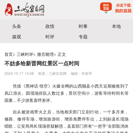
宜昌三峡融媒体中心主办
头条
政情
时事
本地
媒观
时评
专题
首页
>
三峡时评
>
微言晓理
>
正文
不妨多给新晋网红景区一点时间
2024-10-17 14:08
来源：三峡宜昌网
编辑：肖雨琴
凭借《黑神话·悟空》火爆全网的山西隰县小西天近期被推到了
风口浪尖。因现场排队人数过多，景区空间小，游客等待时间长等
因素，不少游客直呼差评。
自从被游戏带火之后，当地相关部门立刻行动，一个多月来，
修路、修停车场，增加旅游街、增添免费停车位，上到副县长现场
唱歌，公安局局长现场答疑解惑，县直部门所有“一把手”全部取消休