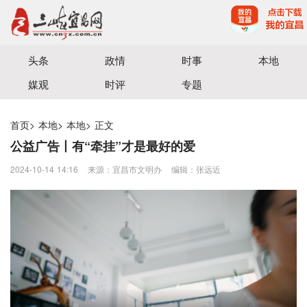
宜昌三峡融媒体中心主办
头条
政情
时事
本地
媒观
时评
专题
首页
>
本地
>
本地
>
正文
公益广告丨有“牵挂”才是最好的爱
2024-10-14 14:16
来源：宜昌市文明办
编辑：张远近