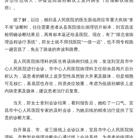
异型性也增大，怀疑是高级别鳞状上皮内病变（宫颈鳞状细胞
癌）。
据了解，以往，秭归县人民医院的医生面临癌症等重大疾病“拿
不准”诊断时，往往需要患者从县医院借出病理切片标本，到宜昌送
检明确诊断结果后，再将标本返还给县医院。现在，有了“湖北省病
理远程诊疗系统”，郑女士就不用找医院“一借一还”，也不用专程跑
一趟宜昌了，免去了路途的奔波和路费。
县人民医院病理科的医生将该病例扫描上传，发送到宜昌市中
心人民医院进行会诊。市中心人民医院病理科主任胡余昌阅片后分
析认为，该患者的鳞状上皮异型性虽然较大并累及腺体，但是细胞
可见核仁，基底层也存在，间质炎症较重，考虑为低级别鳞状上皮
内病变累及腺体，建议患者治疗后复查。
当天，郑女士拿到会诊结果，看到报告后，她松了一口气。宜
昌市中心人民医院专家的及时会诊，为她后续的精准治疗提供了宝
贵的诊断方案。
自开展县、市、省三级线上会诊以来，宜昌市中心人民医院病
理科、市数智化病理诊断中心通过线上会诊系统，为患者的病理诊