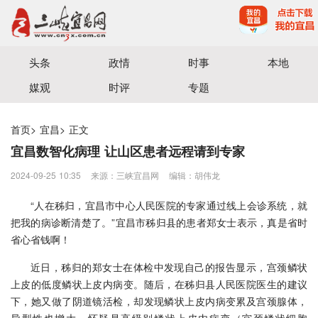
宜昌三峡融媒体中心主办
头条
政情
时事
本地
媒观
时评
专题
首页
>
宜昌
>
正文
宜昌数智化病理 让山区患者远程请到专家
2024-09-25 10:35
来源：三峡宜昌网
编辑：胡伟龙
“人在秭归，宜昌市中心人民医院的专家通过线上会诊系统，就
把我的病诊断清楚了。”宜昌市秭归县的患者郑女士表示，真是省时
省心省钱啊！
近日，秭归的郑女士在体检中发现自己的报告显示，宫颈鳞状
上皮的低度鳞状上皮内病变。随后，在秭归县人民医院医生的建议
下，她又做了阴道镜活检，却发现鳞状上皮内病变累及宫颈腺体，