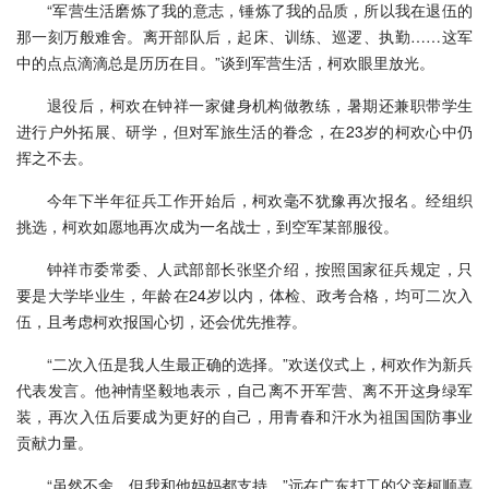
“军营生活磨炼了我的意志，锤炼了我的品质，所以我在退伍的
那一刻万般难舍。离开部队后，起床、训练、巡逻、执勤……这军
中的点点滴滴总是历历在目。”谈到军营生活，柯欢眼里放光。
退役后，柯欢在钟祥一家健身机构做教练，暑期还兼职带学生
进行户外拓展、研学，但对军旅生活的眷念，在23岁的柯欢心中仍
挥之不去。
今年下半年征兵工作开始后，柯欢毫不犹豫再次报名。经组织
挑选，柯欢如愿地再次成为一名战士，到空军某部服役。
钟祥市委常委、人武部部长张坚介绍，按照国家征兵规定，只
要是大学毕业生，年龄在24岁以内，体检、政考合格，均可二次入
伍，且考虑柯欢报国心切，还会优先推荐。
“二次入伍是我人生最正确的选择。”欢送仪式上，柯欢作为新兵
代表发言。他神情坚毅地表示，自己离不开军营、离不开这身绿军
装，再次入伍后要成为更好的自己，用青春和汗水为祖国国防事业
贡献力量。
“虽然不舍，但我和他妈妈都支持。”远在广东打工的父亲柯顺喜