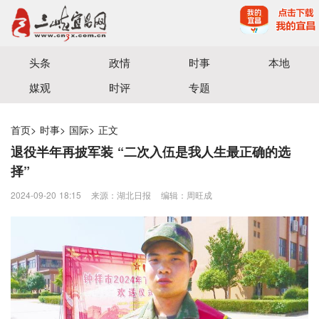
宜昌三峡融媒体中心主办
头条
政情
时事
本地
媒观
时评
专题
首页
>
时事
>
国际
>
正文
退役半年再披军装 “二次入伍是我人生最正确的选
择”
2024-09-20 18:15
来源：湖北日报
编辑：周旺成