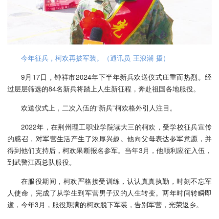
今年征兵，柯欢再披军装。（通讯员 王浪潮 摄）
9月17日，钟祥市2024年下半年新兵欢送仪式庄重而热烈。经
过层层筛选的84名新兵将踏上人生新征程，奔赴祖国各地服役。
欢送仪式上，二次入伍的“新兵”柯欢格外引人注目。
2022年，在荆州理工职业学院读大三的柯欢，受学校征兵宣传
的感召，对军营生活产生了浓厚兴趣。他向父母表达参军意愿，并
得到他们支持后，柯欢果断报名参军。当年3月，他顺利应征入伍，
到武警江西总队服役。
在服役期间，柯欢严格接受训练，认认真真执勤，时刻不忘军
人使命，完成了从学生到军营男子汉的人生转变。两年时间转瞬即
逝，今年3月，服役期满的柯欢脱下军装，告别军营，光荣返乡。