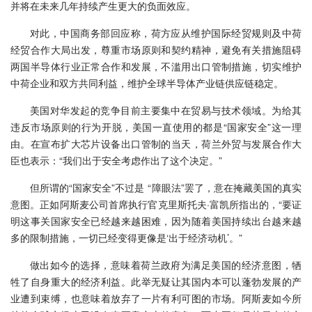
并将在未来几年持续产生更大的负面效应。
对此，中国商务部回应称，荷方应从维护国际经贸规则及中荷
经贸合作大局出发，尊重市场原则和契约精神，避免有关措施阻碍
两国半导体行业正常合作和发展，不滥用出口管制措施，切实维护
中荷企业和双方共同利益，维护全球半导体产业链供应链稳定。
美国对华发起的竞争目前主要集中在贸易与技术领域。为给其
违反市场原则的行为开脱，美国一直使用的都是“国家安全”这一理
由。在宣布扩大芯片设备出口管制的当天，荷兰外贸与发展合作大
臣也表示：“我们出于安全考虑作出了这个决定。”
但所谓的“国家安全”不过是 “障眼法”罢了，意在掩藏美国的真实
意图。正如阿斯麦公司首席执行官克里斯托夫·富凯所指出的，“要证
明这事关国家安全已经越来越困难，因为随着美国持续出台越来越
多的限制措施，一切已经变得更像是‘出于经济动机’。”
做出如今的选择，意味着荷兰政府为满足美国的经济意图，牺
牲了自身重大的经济利益。此举无疑让其国内本可以蓬勃发展的产
业遭到束缚，也意味着放弃了一片有利可图的市场。阿斯麦如今所