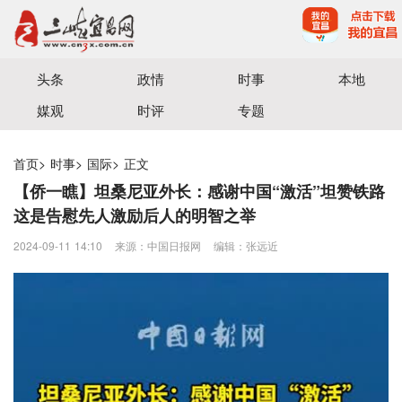
宜昌三峡融媒体中心主办
头条
政情
时事
本地
媒观
时评
专题
首页
>
时事
>
国际
>
正文
【侨一瞧】坦桑尼亚外长：感谢中国“激活”坦赞铁路
这是告慰先人激励后人的明智之举
2024-09-11 14:10
来源：中国日报网
编辑：张远近