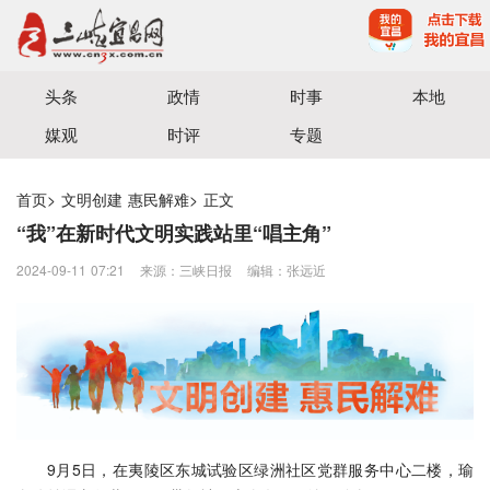
宜昌三峡融媒体中心主办
头条
政情
时事
本地
媒观
时评
专题
首页
>
文明创建 惠民解难
>
正文
“我”在新时代文明实践站里“唱主角”
2024-09-11 07:21
来源：三峡日报
编辑：张远近
9月5日，在夷陵区东城试验区绿洲社区党群服务中心二楼，瑜